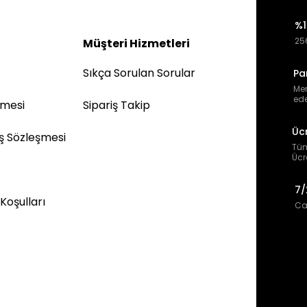
%1
256
Müşteri Hizmetleri
Sıkça Sorulan Sorular
Pa
Mem
ede
şmesi
Sipariş Takip
Üc
ış Sözleşmesi
Tüm
Ücr
7/
 Koşulları
Can