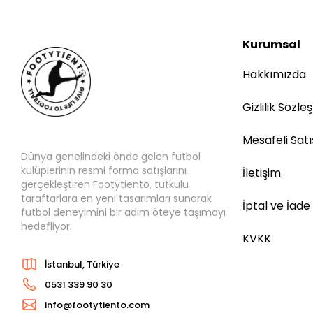
Kurumsal
Hakkımızda
Gizlilik Sözle
Mesafeli Sat
Dünya genelindeki önde gelen futbol
kulüplerinin resmi forma satışlarını
İletişim
gerçekleştiren Footytiento, tutkulu
taraftarlara en yeni tasarımları sunarak
İptal ve İade
futbol deneyimini bir adım öteye taşımayı
hedefliyor.
KVKK
İstanbul, Türkiye
0531 339 90 30
info@footytiento.com