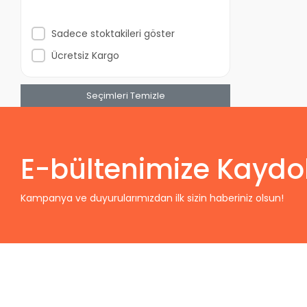
Sadece stoktakileri göster
Ücretsiz Kargo
Seçimleri Temizle
E-bültenimize Kaydo
Kampanya ve duyurularımızdan ilk sizin haberiniz olsun!