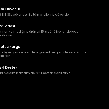
00 Güvenilir
 BIT SSL güvencesi ile tüm bilgileriniz güvende.
ra iadesi
nun kalmadığınız ürünleri 15 iş günü içerisinde iade
bilirsiniz.
retsiz kargo
 alışverişlerinizde sadece gümrük vergisi ödersiniz. Kargo
etsizdir.
24 Destek
lı yardım hizmetimizle 7/24 destek alabilirsiniz.