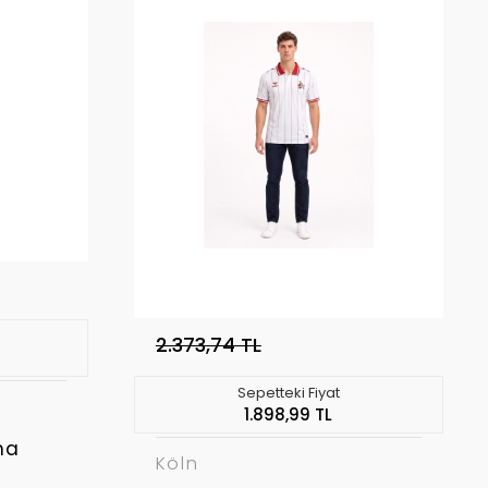
2.373,74 TL
Sepetteki Fiyat
1.898,99 TL
ma
Köln