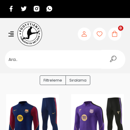
0
Filtreleme
Sıralama