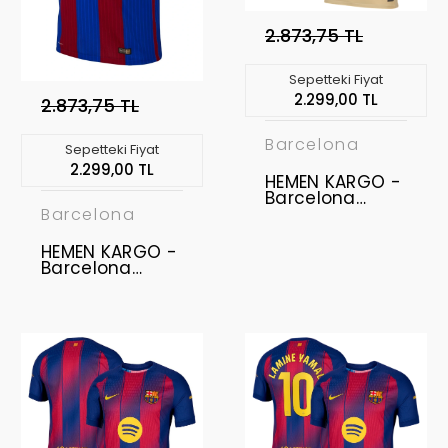
2.873,75 TL
Sepetteki Fiyat
2.299,00 TL
2.873,75 TL
Barcelona
Sepetteki Fiyat
2.299,00 TL
HEMEN KARGO -
Barcelona
2025-2026
Barcelona
Profesyonel
Forma - Away
HEMEN KARGO -
LAMINE YAMAL -
Barcelona
10
2016-2017 Retro
Forma - Home