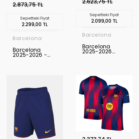
2.623,75 TL
2.873,75 TL
Sepetteki Fiyat
Sepetteki Fiyat
2.099,00 TL
2.299,00 TL
Barcelona
Barcelona
Barcelona
Barcelona
2025-2026
2025-2026 -
Çocuk Forma &
Profesyonel
Şort Seti x Kobe
Maç Forması
Bryant Away
Away