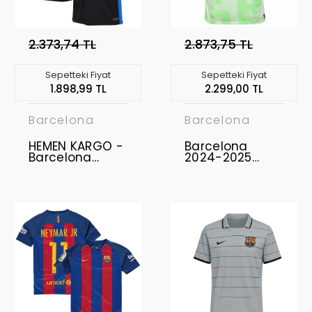
2.373,74 TL
2.873,75 TL
Sepetteki Fiyat
Sepetteki Fiyat
1.898,99 TL
2.299,00 TL
Barcelona
Barcelona
HEMEN KARGO -
Barcelona
Barcelona
2024-2025
2024-2025
Profesyonel
Forma Away " M
Forma Third
BEDEN "