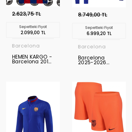
2.623,75 TL
8.749,00 TL
Sepetteki Fiyat
Sepetteki Fiyat
2.099,00 TL
6.999,20 TL
Barcelona
Barcelona
HEMEN KARGO -
Barcelona
Barcelona 2010
2025-2026
- 2011 Retro
Ceket Takımı
Forma L "La Liga
Patch"