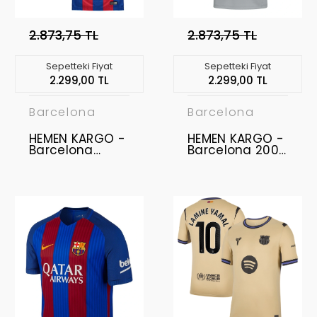
2.873,75 TL
2.873,75 TL
Sepetteki Fiyat
Sepetteki Fiyat
2.299,00 TL
2.299,00 TL
Barcelona
Barcelona
HEMEN KARGO -
HEMEN KARGO -
Barcelona
Barcelona 2003
2016-2017 Retro
- 2004 Retro
Forma - Home
Forma - Away -
- NEYMAR JR - 11
RONALDINHO -
YAZILI
10 YAZILI