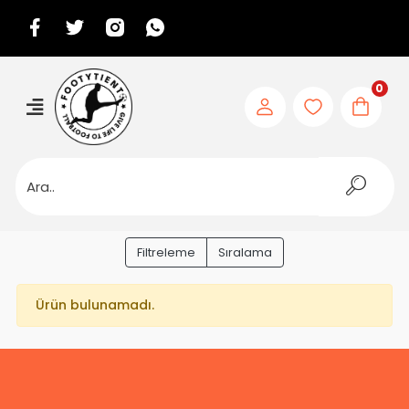
0
Filtreleme
Sıralama
Ürün bulunamadı.