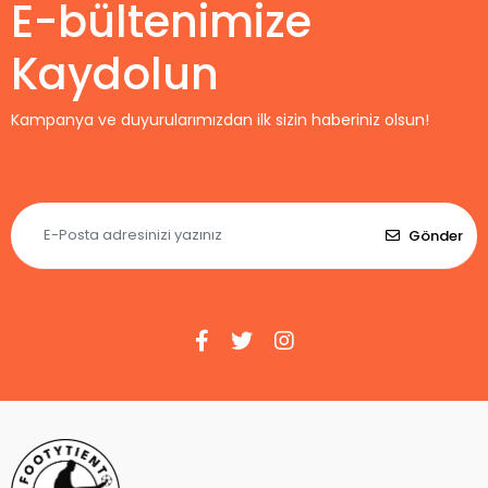
E-bültenimize
Kaydolun
Kampanya ve duyurularımızdan ilk sizin haberiniz olsun!
Gönder