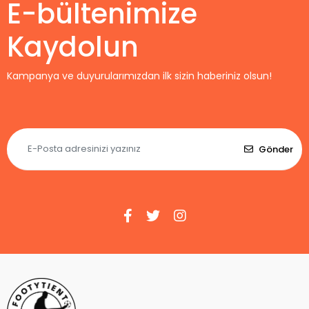
E-bültenimize
Kaydolun
Kampanya ve duyurularımızdan ilk sizin haberiniz olsun!
Gönder