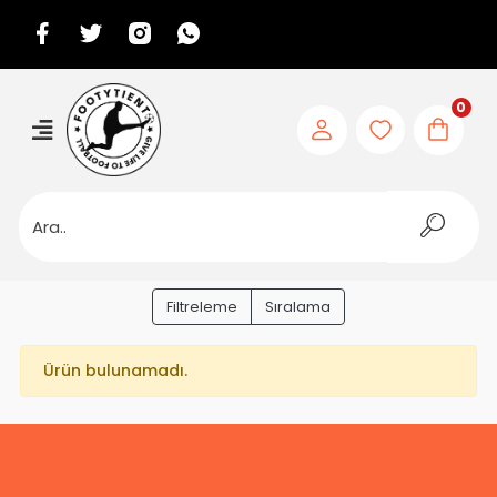
0
Filtreleme
Sıralama
Ürün bulunamadı.