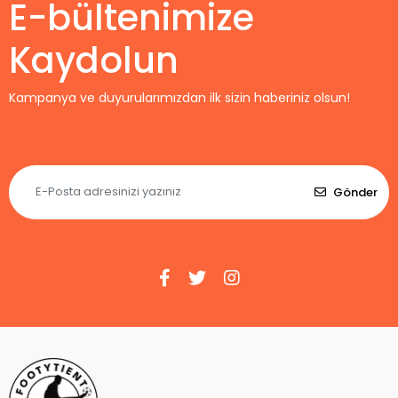
E-bültenimize
Kaydolun
Kampanya ve duyurularımızdan ilk sizin haberiniz olsun!
Gönder