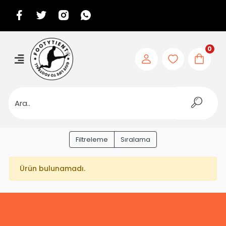
0
Filtreleme
Sıralama
Ürün bulunamadı.