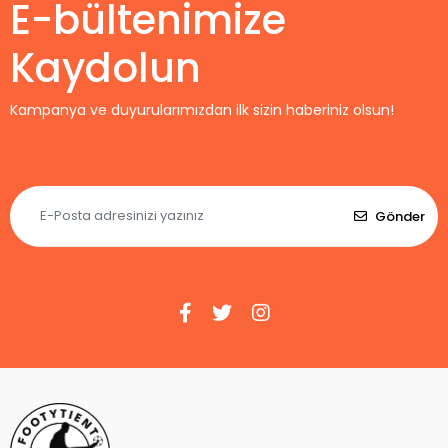
E-bültenimize
Kaydolun
Kampanya ve duyurularımızdan ilk sizin haberiniz olsun!
Gönder