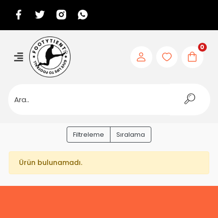
0
Filtreleme
Sıralama
Ürün bulunamadı.