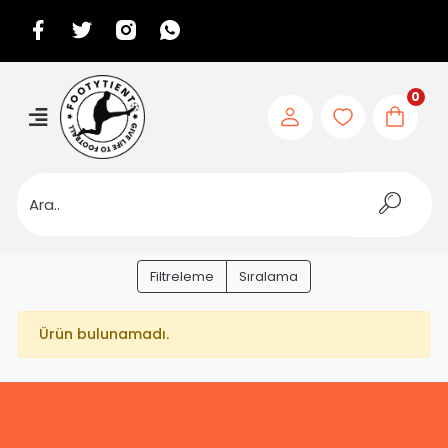
0
Filtreleme
Sıralama
Ürün bulunamadı.