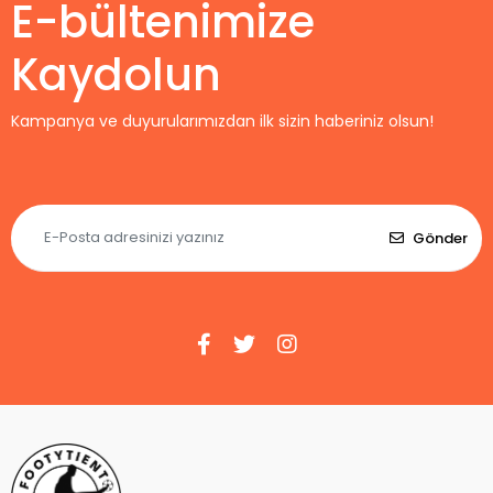
E-bültenimize
Kaydolun
Kampanya ve duyurularımızdan ilk sizin haberiniz olsun!
Gönder