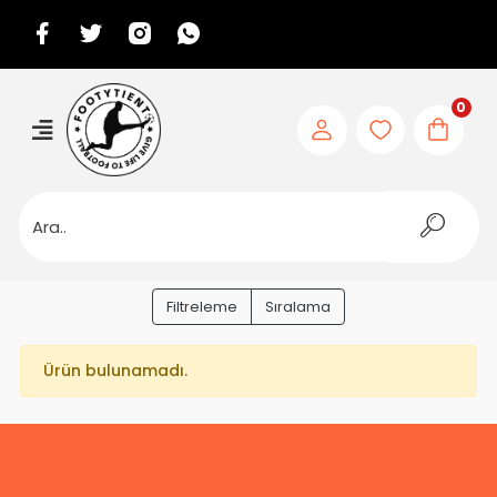
0
Filtreleme
Sıralama
Ürün bulunamadı.