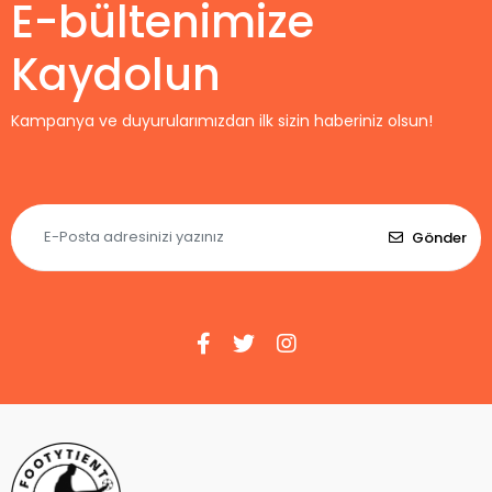
E-bültenimize
Kaydolun
Kampanya ve duyurularımızdan ilk sizin haberiniz olsun!
Gönder