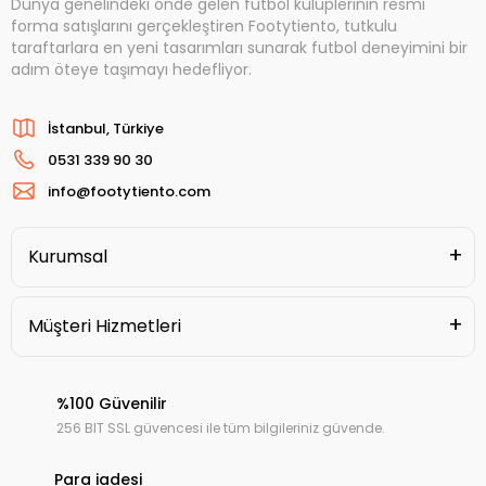
Dünya genelindeki önde gelen futbol kulüplerinin resmi
forma satışlarını gerçekleştiren Footytiento, tutkulu
taraftarlara en yeni tasarımları sunarak futbol deneyimini bir
adım öteye taşımayı hedefliyor.
İstanbul, Türkiye
0531 339 90 30
info@footytiento.com
Kurumsal
Müşteri Hizmetleri
%100 Güvenilir
256 BIT SSL güvencesi ile tüm bilgileriniz güvende.
Para iadesi