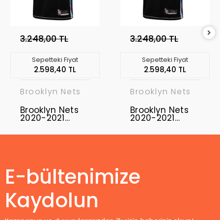
3.248,00 TL
3.248,00 TL
Sepetteki Fiyat
Sepetteki Fiyat
2.598,40 TL
2.598,40 TL
Brooklyn Nets
Brooklyn Nets
Brooklyn Nets
Brooklyn Nets
2020-2021
2020-2021
Spencer
Tobias Harris 12
Dinwiddie 26
Swingman
Swingman
Authentic
Authentic
Forma Black -
Forma Black -
City Edition
City Edition
E-bültenimize
Kaydolun