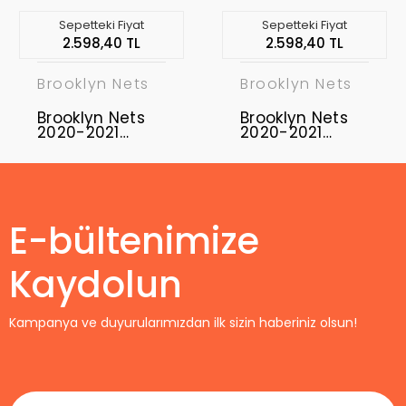
Sepetteki Fiyat
Sepetteki Fiyat
2.598,40 TL
2.598,40 TL
Brooklyn Nets
Brooklyn Nets
Brooklyn Nets
Brooklyn Nets
2020-2021
2020-2021
Spencer
Michael Jordan
Dinwiddie 26
6 Swingman
Swingman
Authentic
Authentic
Forma Black -
Forma Black -
City Edition
City Edition
E-bültenimize
Kaydolun
Kampanya ve duyurularımızdan ilk sizin haberiniz olsun!