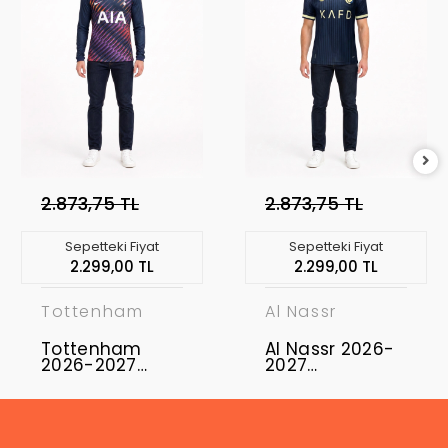
2.873,75 TL
2.873,75 TL
Sepetteki Fiyat
Sepetteki Fiyat
2.299,00 TL
2.299,00 TL
Tottenham
Al Nassr
Tottenham
Al Nassr 2026-
2026-2027
2027
Profesyonel
Profesyonel
Maç Forması
Maç Forması
Uzun Kol -
Away
Away