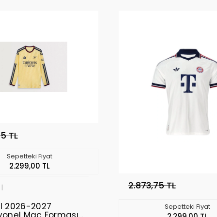
75 TL
Sepetteki Fiyat
2.299,00 TL
2.873,75 TL
l
l 2026-2027
Sepetteki Fiyat
yonel Maç Forması
2.299,00 TL