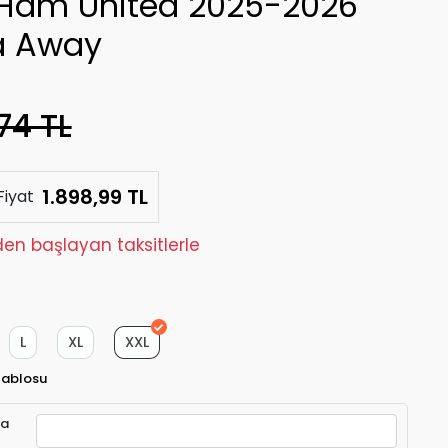
Ham United 2025-2026
a Away
74 TL
1.898,99 TL
Fiyat
den başlayan taksitlerle
L
XL
XXL
Tablosu
ra