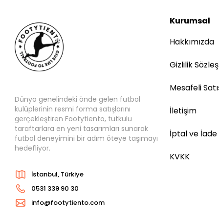
Kurumsal
Hakkımızda
Gizlilik Sözle
Mesafeli Sat
Dünya genelindeki önde gelen futbol
kulüplerinin resmi forma satışlarını
İletişim
gerçekleştiren Footytiento, tutkulu
taraftarlara en yeni tasarımları sunarak
İptal ve İade
futbol deneyimini bir adım öteye taşımayı
hedefliyor.
KVKK
İstanbul, Türkiye
0531 339 90 30
info@footytiento.com