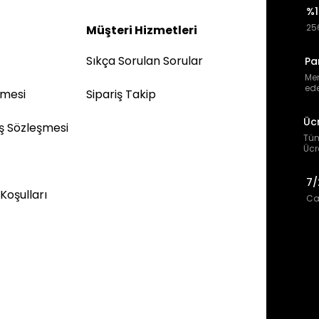
%1
256
Müşteri Hizmetleri
Sıkça Sorulan Sorular
Pa
Mem
ede
şmesi
Sipariş Takip
Üc
ış Sözleşmesi
Tüm
Ücr
7/
 Koşulları
Can