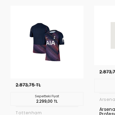
2.873,
2.873,75 TL
Sepetteki Fiyat
Arsena
2.299,00 TL
Arsena
Tottenham
Profes