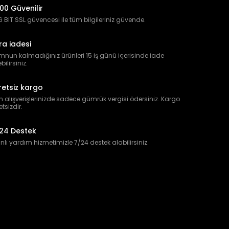
00 Güvenilir
 BIT SSL güvencesi ile tüm bilgileriniz güvende.
ra iadesi
nun kalmadığınız ürünleri 15 iş günü içerisinde iade
bilirsiniz.
retsiz kargo
 alışverişlerinizde sadece gümrük vergisi ödersiniz. Kargo
etsizdir.
24 Destek
lı yardım hizmetimizle 7/24 destek alabilirsiniz.