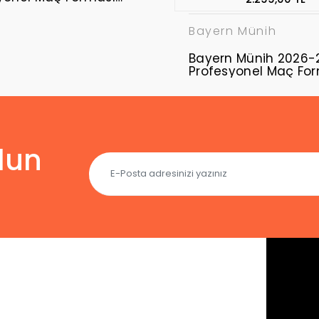
l - Third
Bayern Münih
Bayern Münih 2026-
Profesyonel Maç Fo
Away
lun