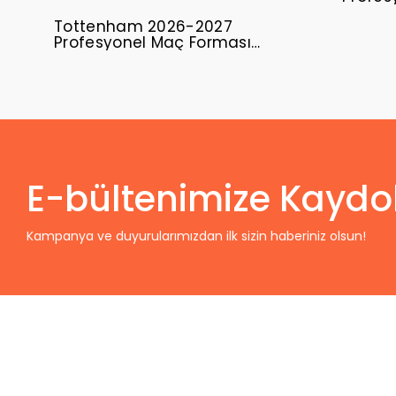
Uzun Ko
Tottenham 2026-2027
Profesyonel Maç Forması
Away
E-bültenimize Kaydo
Kampanya ve duyurularımızdan ilk sizin haberiniz olsun!