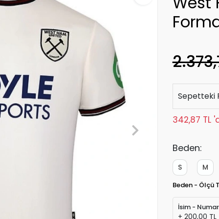
West 
Form
2.373,
Sepetteki 
342,87 TL '
Beden:
S
M
Beden - Ölçü 
İsim - Numa
+ 200,00 TL