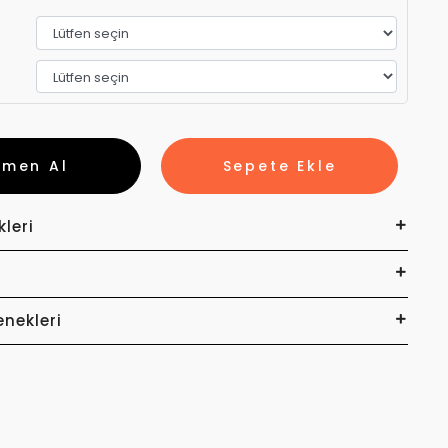
emen Al
Sepete Ekle
kleri
enekleri