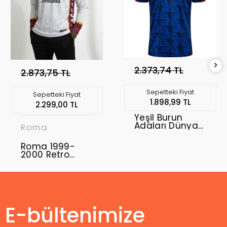
2.373,74 TL
2.873,75 TL
Sepetteki Fiyat
Sepetteki Fiyat
1.898,99 TL
2.299,00 TL
Yeşil Burun
Adaları Dünya
Roma
Kupası 2026
Forma Home
Roma 1999-
2000 Retro
Forma Home
E-bültenimize