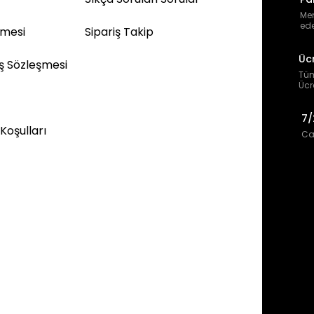
Mem
ede
şmesi
Sipariş Takip
Üc
ış Sözleşmesi
Tüm
Ücr
7/
 Koşulları
Can