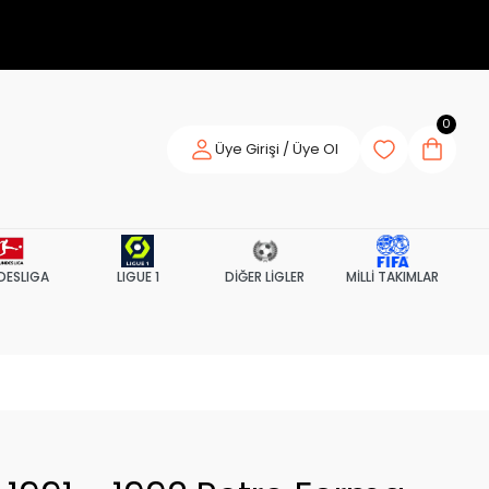
0
Üye Girişi / Üye Ol
DESLIGA
LIGUE 1
DİĞER LİGLER
MİLLİ TAKIMLAR