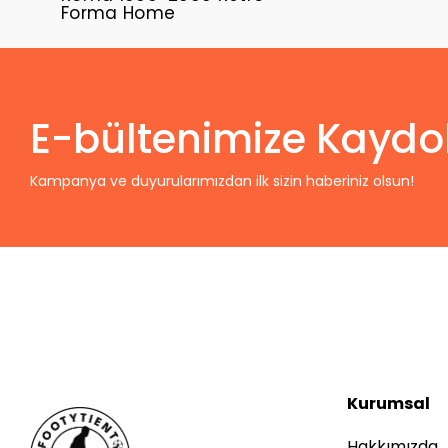
Forma Home
E-bültenimize Kaydo
Kampanya ve duyurularımızdan ilk sizin haberiniz olsun!
Kurumsal
Hakkımızda