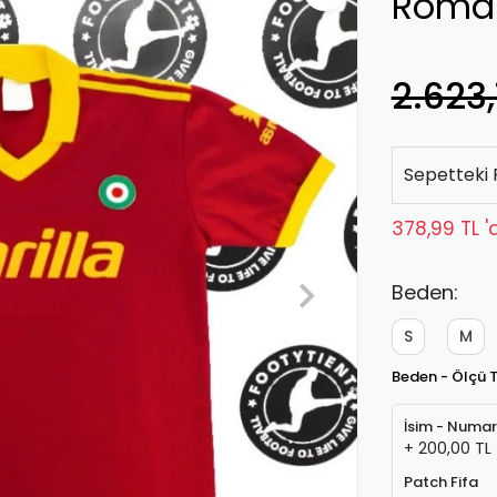
Roma 
2.623,
Sepetteki 
378,99 TL '
Beden:
S
M
Beden - Ölçü 
İsim - Numa
+ 200,00 TL
Patch Fifa