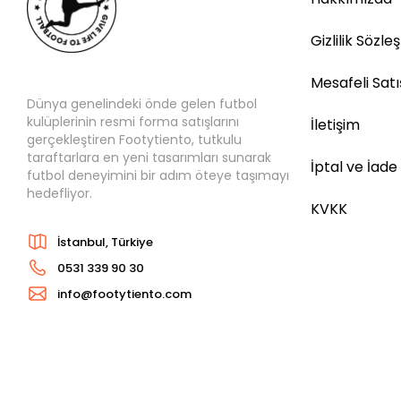
Gizlilik Sözle
Mesafeli Sat
Dünya genelindeki önde gelen futbol
kulüplerinin resmi forma satışlarını
İletişim
gerçekleştiren Footytiento, tutkulu
taraftarlara en yeni tasarımları sunarak
İptal ve İade
futbol deneyimini bir adım öteye taşımayı
hedefliyor.
KVKK
İstanbul, Türkiye
0531 339 90 30
info@footytiento.com