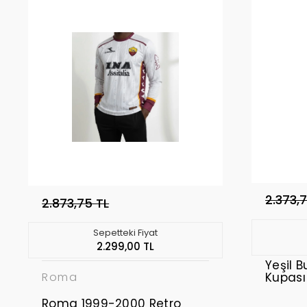
2.373,
2.873,75 TL
Sepetteki Fiyat
2.299,00 TL
Yeşil 
Kupas
Roma
Roma 1999-2000 Retro