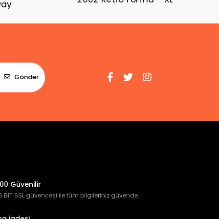
way
Gönder
00 Güvenilir
 BIT SSL güvencesi ile tüm bilgileriniz güvende.
ra iadesi