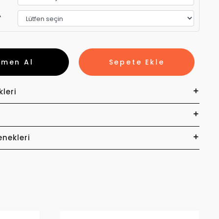
A
emen Al
Sepete Ekle
kleri
enekleri