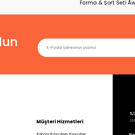
Forma & Şort Seti A
lun
%1
256
Müşteri Hizmetleri
Sıkça Sorulan Sorular
Pa