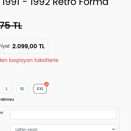
1991 - 1992 Retro Forma
75 TL
2.099,00 TL
Fiyat
den başlayan taksitlerle
L
XL
XXL
Tablosu
ra