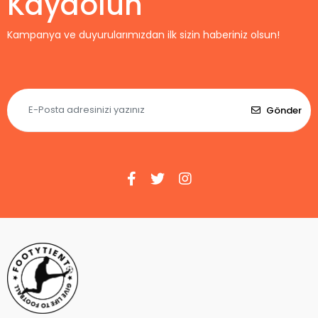
Kaydolun
Kampanya ve duyurularımızdan ilk sizin haberiniz olsun!
Gönder