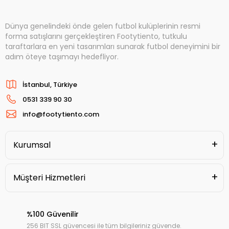
Dünya genelindeki önde gelen futbol kulüplerinin resmi
forma satışlarını gerçekleştiren Footytiento, tutkulu
taraftarlara en yeni tasarımları sunarak futbol deneyimini bir
adım öteye taşımayı hedefliyor.
İstanbul, Türkiye
0531 339 90 30
info@footytiento.com
Kurumsal
Müşteri Hizmetleri
%100 Güvenilir
256 BIT SSL güvencesi ile tüm bilgileriniz güvende.