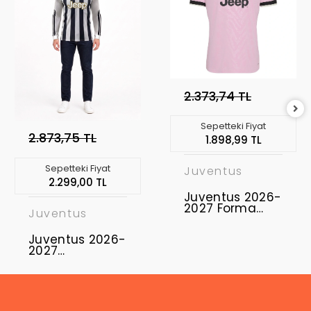
2.373,74 TL
Sepetteki Fiyat
2.873,75 TL
1.898,99 TL
Sepetteki Fiyat
Juventus
2.299,00 TL
Juventus 2026-
2027 Forma
Juventus
Away
Juventus 2026-
2027
Profesyonel
Maç Forması
Uzun Kol -
Home