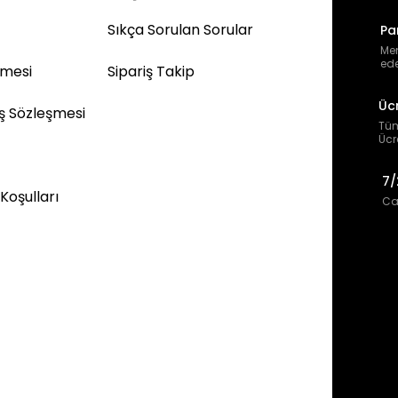
Sıkça Sorulan Sorular
Pa
Mem
ede
şmesi
Sipariş Takip
Üc
ış Sözleşmesi
Tüm
Ücr
7/
 Koşulları
Can