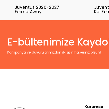
Juventus 2026-2027
Juvent
Forma Away
Kol F
E-bültenimize Kaydo
Kampanya ve duyurularımızdan ilk sizin haberiniz olsun!
Kurumsal