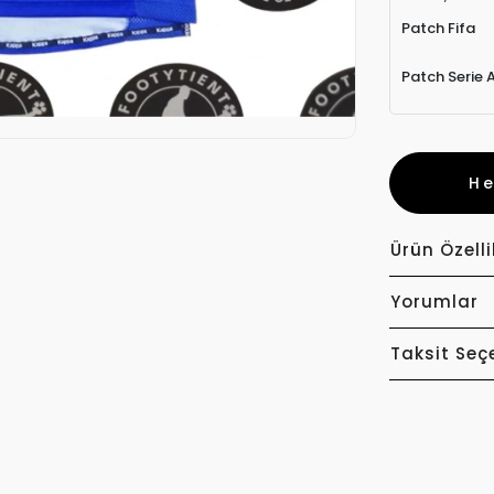
Patch Fifa
Patch Serie 
H
Ürün Özelli
Yorumlar
Taksit Seç