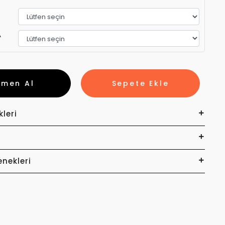
A
emen Al
Sepete Ekle
kleri
enekleri