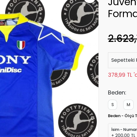
Juven
Form
2.623,
Sepetteki 
378,99 TL '
Beden:
S
M
Beden - Ölçü 
İsim - Numa
+ 200,00 TL