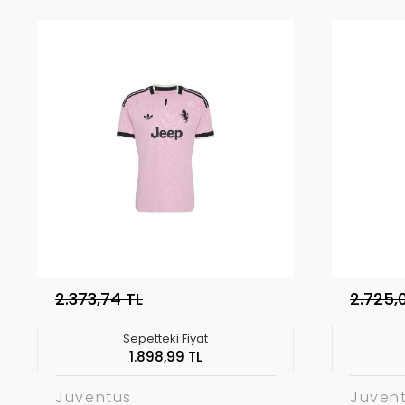
2.373,74 TL
2.725,
Sepetteki Fiyat
1.898,99 TL
Juventus
Juven