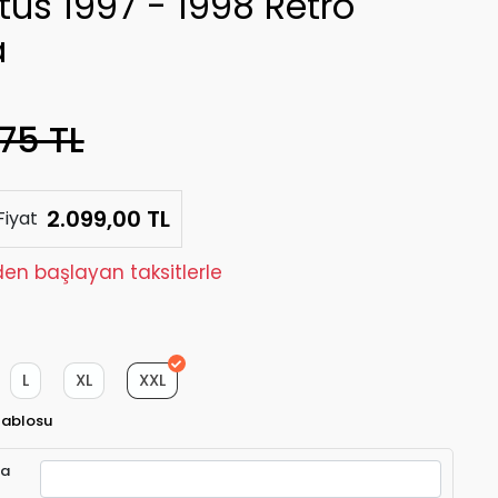
tus 1997 - 1998 Retro
a
75 TL
2.099,00 TL
Fiyat
den başlayan taksitlerle
L
XL
XXL
Tablosu
ra