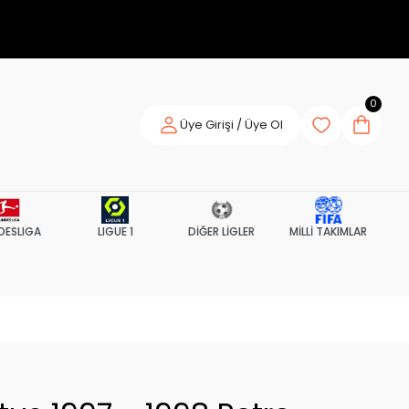
0
Üye Girişi / Üye Ol
DESLIGA
LIGUE 1
DİĞER LİGLER
MİLLİ TAKIMLAR