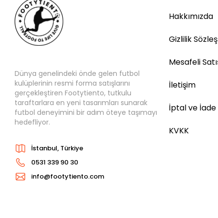
Hakkımızda
Gizlilik Sözle
Mesafeli Sat
Dünya genelindeki önde gelen futbol
kulüplerinin resmi forma satışlarını
İletişim
gerçekleştiren Footytiento, tutkulu
taraftarlara en yeni tasarımları sunarak
İptal ve İade
futbol deneyimini bir adım öteye taşımayı
hedefliyor.
KVKK
İstanbul, Türkiye
0531 339 90 30
info@footytiento.com