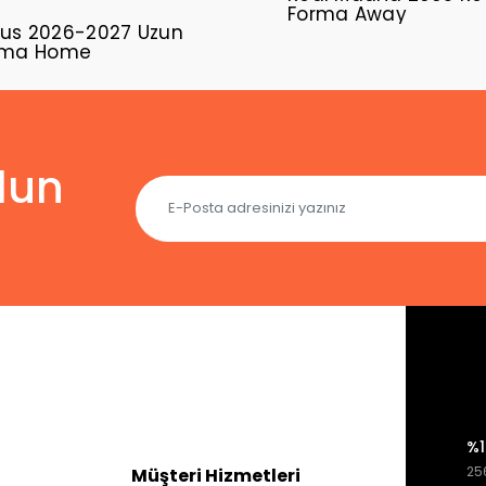
Forma Away
us 2026-2027 Uzun
orma Home
lun
%1
256
Müşteri Hizmetleri