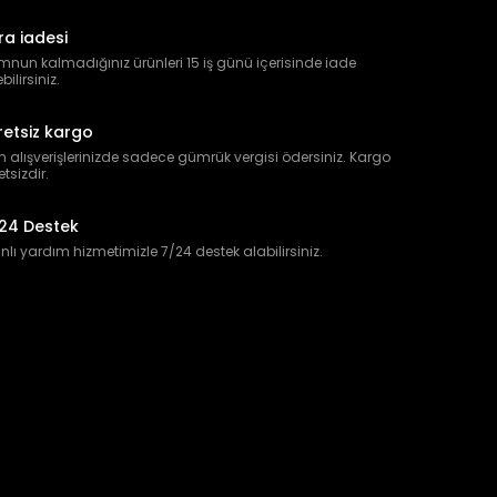
ra iadesi
nun kalmadığınız ürünleri 15 iş günü içerisinde iade
bilirsiniz.
retsiz kargo
 alışverişlerinizde sadece gümrük vergisi ödersiniz. Kargo
etsizdir.
24 Destek
lı yardım hizmetimizle 7/24 destek alabilirsiniz.