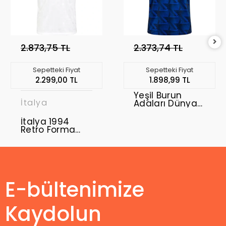
2.873,75 TL
2.373,74 TL
Sepetteki Fiyat
Sepetteki Fiyat
2.299,00 TL
1.898,99 TL
Yeşil Burun
İtalya
Adaları Dünya
Kupası 2026
Forma Home
İtalya 1994
Retro Forma
Away
E-bültenimize
Kaydolun