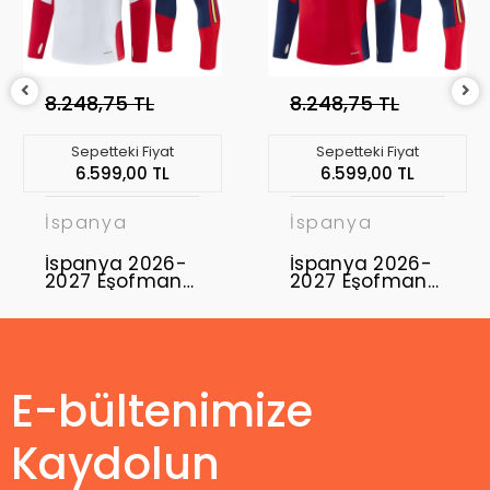
8.248,75 TL
8.248,75 TL
Sepetteki Fiyat
Sepetteki Fiyat
6.599,00 TL
6.599,00 TL
İspanya
İspanya
İspanya 2026-
İspanya 2026-
2027 Eşofman
2027 Eşofman
Takımı ESP-02
Takımı ESP-03
E-bültenimize
Kaydolun