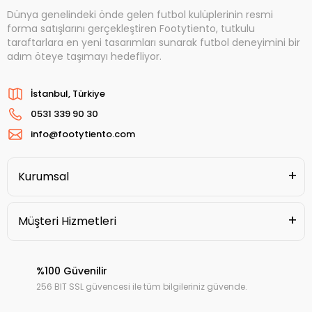
Dünya genelindeki önde gelen futbol kulüplerinin resmi
forma satışlarını gerçekleştiren Footytiento, tutkulu
taraftarlara en yeni tasarımları sunarak futbol deneyimini bir
adım öteye taşımayı hedefliyor.
İstanbul, Türkiye
0531 339 90 30
info@footytiento.com
Kurumsal
Müşteri Hizmetleri
%100 Güvenilir
256 BIT SSL güvencesi ile tüm bilgileriniz güvende.