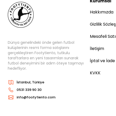
Kurumsal
Hakkımızda
Gizlilik Sözle
Mesafeli Sat
Dünya genelindeki önde gelen futbol
kulüplerinin resmi forma satışlarını
İletişim
gerçekleştiren Footytiento, tutkulu
taraftarlara en yeni tasarımları sunarak
İptal ve İade
futbol deneyimini bir adım öteye taşımayı
hedefliyor.
KVKK
İstanbul, Türkiye
0531 339 90 30
info@footytiento.com