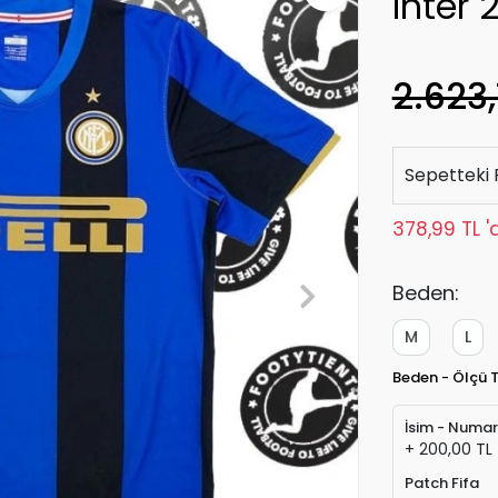
Inter
2.623,
Sepetteki 
378,99 TL '
Beden:
M
L
Beden - Ölçü 
İsim - Numa
+ 200,00 TL
Patch Fifa