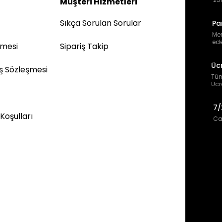
Müşteri Hizmetleri
Sıkça Sorulan Sorular
Pa
Mem
ede
şmesi
Sipariş Takip
Üc
ış Sözleşmesi
Tüm
Ücr
7/
 Koşulları
Can