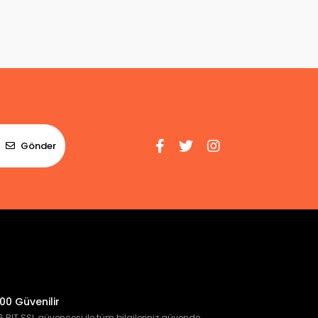
Gönder
00 Güvenilir
 BIT SSL güvencesi ile tüm bilgileriniz güvende.