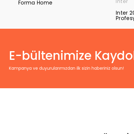
Inter
Forma Home
Inter 
Profes
Formas
E-bültenimize Kaydo
Kampanya ve duyurularımızdan ilk sizin haberiniz olsun!