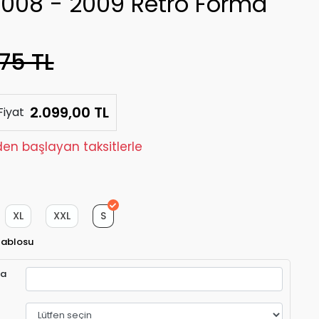
 2008 - 2009 Retro Forma
75 TL
2.099,00 TL
Fiyat
den başlayan taksitlerle
XL
XXL
S
Tablosu
ra