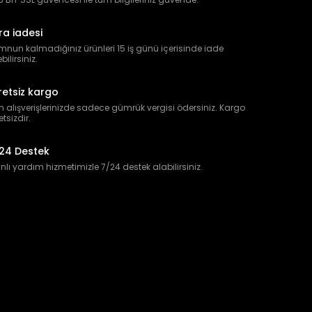
ra iadesi
nun kalmadığınız ürünleri 15 iş günü içerisinde iade
bilirsiniz.
retsiz kargo
 alışverişlerinizde sadece gümrük vergisi ödersiniz. Kargo
etsizdir.
24 Destek
lı yardım hizmetimizle 7/24 destek alabilirsiniz.