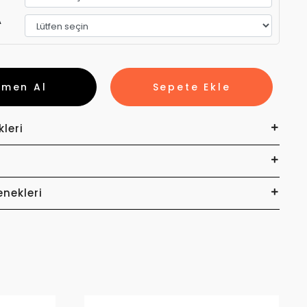
A
emen Al
Sepete Ekle
kleri
enekleri