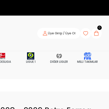
0
Üye Girişi / Üye Ol
DESLIGA
LIGUE 1
DİĞER LİGLER
MİLLİ TAKIMLAR