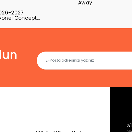
Away
2026-2027
yonel Concept
ı INT-01
lun
%1
256