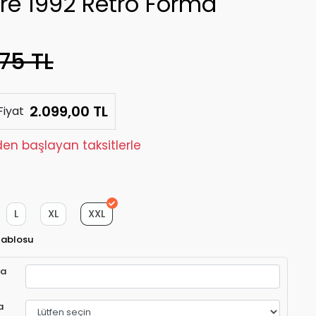
ere 1992 Retro Forma
75 TL
2.099,00 TL
Fiyat
den başlayan taksitlerle
L
XL
XXL
Tablosu
ra
a