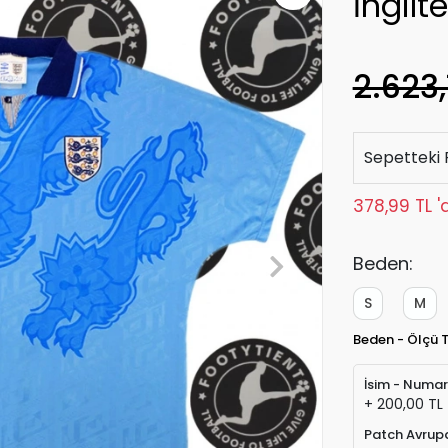
İngilt
2.623,
Sepetteki 
378,99 TL '
Beden:
S
M
Beden - Ölçü 
İsim - Numa
+ 200,00 TL
Patch Avrup