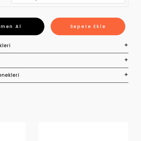
emen Al
Sepete Ekle
kleri
enekleri