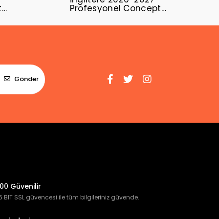
t
Profesyonel Concept
Forması ENG-03
Gönder
00 Güvenilir
 BIT SSL güvencesi ile tüm bilgileriniz güvende.