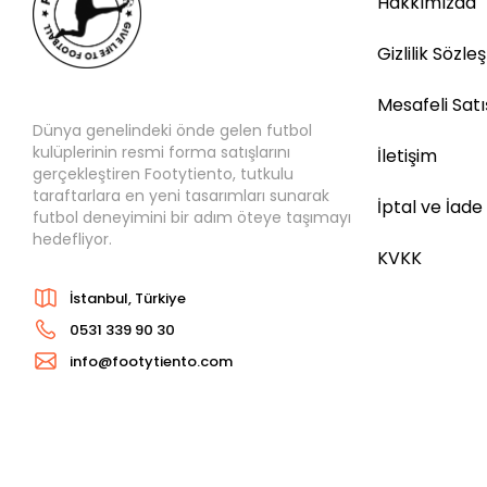
Hakkımızda
Gizlilik Sözle
Mesafeli Sat
Dünya genelindeki önde gelen futbol
kulüplerinin resmi forma satışlarını
İletişim
gerçekleştiren Footytiento, tutkulu
taraftarlara en yeni tasarımları sunarak
İptal ve İade
futbol deneyimini bir adım öteye taşımayı
hedefliyor.
KVKK
İstanbul, Türkiye
0531 339 90 30
info@footytiento.com