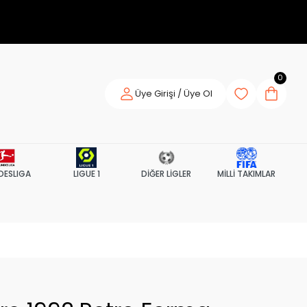
0
Üye Girişi / Üye Ol
DESLIGA
LIGUE 1
DİĞER LİGLER
MİLLİ TAKIMLAR