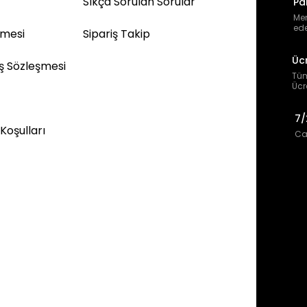
Sıkça Sorulan Sorular
Pa
Mem
ede
şmesi
Sipariş Takip
Üc
ış Sözleşmesi
Tüm
Ücr
7/
 Koşulları
Can