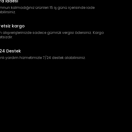
ra iadesi
nun kalmadığınız ürünleri 15 iş günü içerisinde iade
bilirsiniz.
retsiz kargo
 alışverişlerinizde sadece gümrük vergisi ödersiniz. Kargo
etsizdir.
24 Destek
lı yardım hizmetimizle 7/24 destek alabilirsiniz.