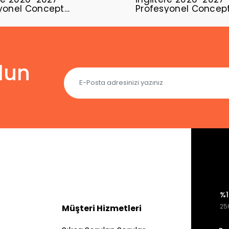
yonel Concept
Profesyonel Concep
sı ENG-04
Forması ENG-01
lun
%1
256
Müşteri Hizmetleri