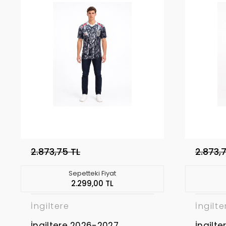
2.873,75 TL
2.873,
Sepetteki Fiyat
2.299,00 TL
İngiltere
İngilte
İngiltere 2026-2027
İngilt