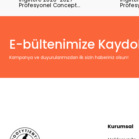
Profesyonel Concept
Profes
Forması ENG-02
Forma
E-bültenimize Kaydo
Kampanya ve duyurularımızdan ilk sizin haberiniz olsun!
Kurumsal