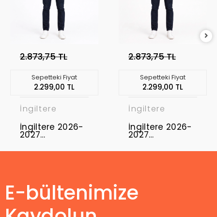
2.873,75 TL
2.873,75 TL
Sepetteki Fiyat
Sepetteki Fiyat
2.299,00 TL
2.299,00 TL
İngiltere
İngiltere
İngiltere 2026-
İngiltere 2026-
2027
2027
Profesyonel
Profesyonel
Concept
Concept
Forması ENG-
Forması ENG-
02
04
E-bültenimize
Kaydolun