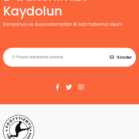
Kaydolun
Kampanya ve duyurularımızdan ilk sizin haberiniz olsun!
Gönder