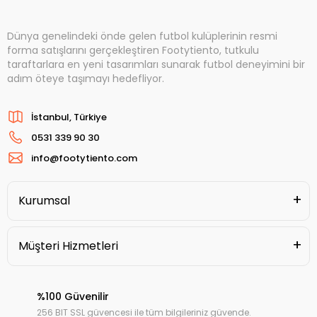
Dünya genelindeki önde gelen futbol kulüplerinin resmi
forma satışlarını gerçekleştiren Footytiento, tutkulu
taraftarlara en yeni tasarımları sunarak futbol deneyimini bir
adım öteye taşımayı hedefliyor.
İstanbul, Türkiye
0531 339 90 30
info@footytiento.com
Kurumsal
Müşteri Hizmetleri
%100 Güvenilir
256 BIT SSL güvencesi ile tüm bilgileriniz güvende.