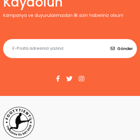
Kaydolun
Kampanya ve duyurularımızdan ilk sizin haberiniz olsun!
Gönder