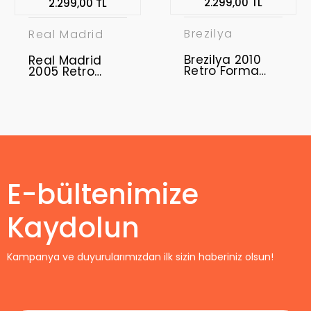
2.299,00 TL
2.299,00 TL
Brezilya
Real Madrid
Brezilya 2010
Real Madrid
Retro Forma
2005 Retro
Away
Forma Away
E-bültenimize
Kaydolun
Kampanya ve duyurularımızdan ilk sizin haberiniz olsun!