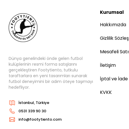
Kurumsal
Hakkımızda
Gizlilik Sözle
Mesafeli Sat
Dünya genelindeki önde gelen futbol
kulüplerinin resmi forma satışlarını
İletişim
gerçekleştiren Footytiento, tutkulu
taraftarlara en yeni tasarımları sunarak
İptal ve İade
futbol deneyimini bir adım öteye taşımayı
hedefliyor.
KVKK
İstanbul, Türkiye
0531 339 90 30
info@footytiento.com