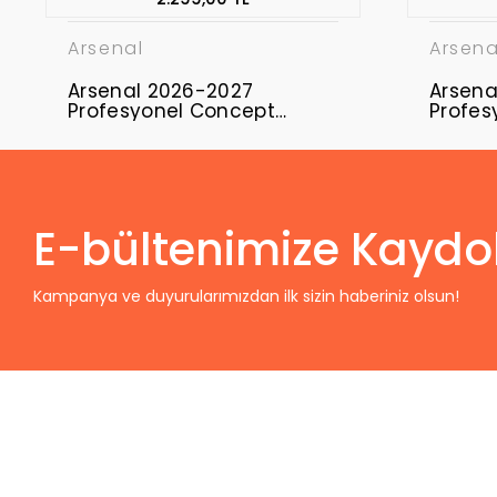
Arsenal
Arsena
Arsenal 2026-2027
Arsena
Profesyonel Concept
Profes
Forması ARS-11
Formas
E-bültenimize Kaydo
Kampanya ve duyurularımızdan ilk sizin haberiniz olsun!