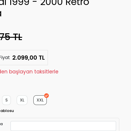
al 1999 - 2000 Retro
a
75 TL
2.099,00 TL
Fiyat
den başlayan taksitlerle
S
XL
XXL
Tablosu
ra