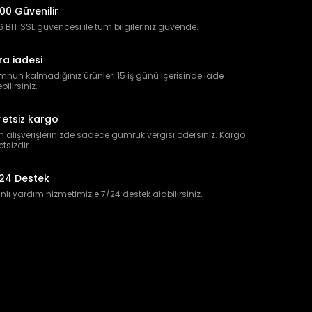
00 Güvenilir
 BIT SSL güvencesi ile tüm bilgileriniz güvende.
ra iadesi
nun kalmadığınız ürünleri 15 iş günü içerisinde iade
bilirsiniz.
retsiz kargo
 alışverişlerinizde sadece gümrük vergisi ödersiniz. Kargo
etsizdir.
24 Destek
lı yardım hizmetimizle 7/24 destek alabilirsiniz.