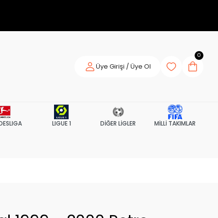
0
Üye Girişi / Üye Ol
DESLIGA
LIGUE 1
DİĞER LİGLER
MİLLİ TAKIMLAR