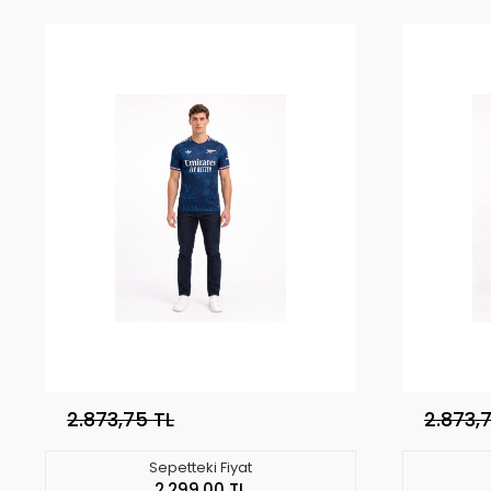
2.873,75 TL
2.873,
Sepetteki Fiyat
2.299,00 TL