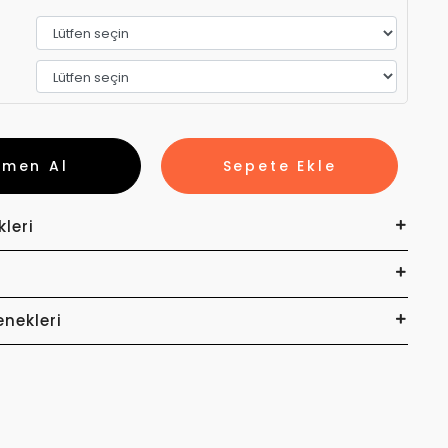
emen Al
Sepete Ekle
kleri
enekleri