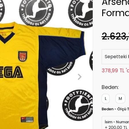
Arsen
Form
2.623,
Sepetteki 
378,99 TL '
Beden:
L
M
Beden - Ölçü 
İsim - Numa
+ 200,00 TL