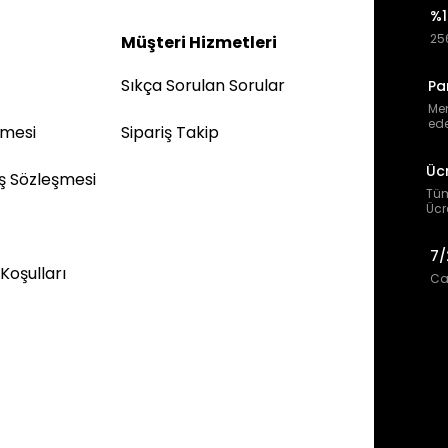
%1
256
Müşteri Hizmetleri
Sıkça Sorulan Sorular
Pa
Mem
ede
şmesi
Sipariş Takip
Üc
ış Sözleşmesi
Tüm
Ücr
7/
 Koşulları
Can