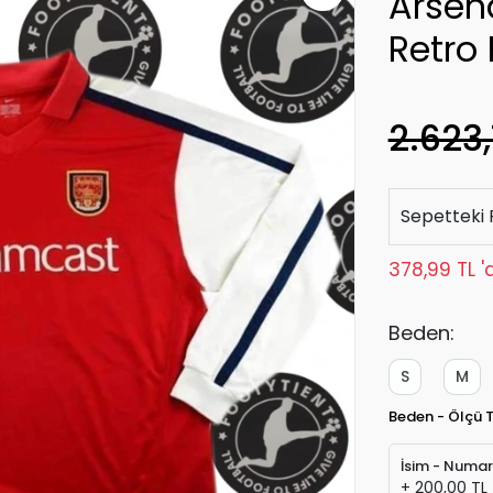
Arsen
Retro
2.623,
Sepetteki 
378,99 TL '
Beden:
S
M
Beden - Ölçü 
İsim - Numa
+ 200,00 TL