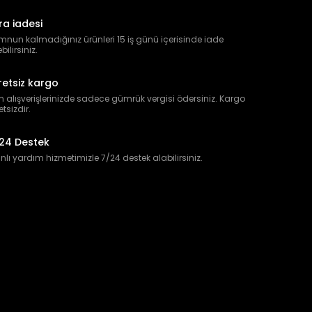
ra iadesi
nun kalmadığınız ürünleri 15 iş günü içerisinde iade
bilirsiniz.
retsiz kargo
 alışverişlerinizde sadece gümrük vergisi ödersiniz. Kargo
etsizdir.
24 Destek
lı yardım hizmetimizle 7/24 destek alabilirsiniz.