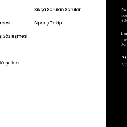
Sıkça Sorulan Sorular
Pa
Mem
ede
şmesi
Sipariş Takip
Üc
ış Sözleşmesi
Tüm
Ücr
7/
 Koşulları
Can