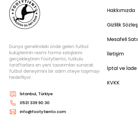
Hakkımızda
Gizlilik Sözle
Mesafeli Sat
Dünya genelindeki önde gelen futbol
kulüplerinin resmi forma satışlarını
İletişim
gerçekleştiren Footytiento, tutkulu
taraftarlara en yeni tasarımları sunarak
İptal ve İade
futbol deneyimini bir adım öteye taşımayı
hedefliyor.
KVKK
İstanbul, Türkiye
0531 339 90 30
info@footytiento.com