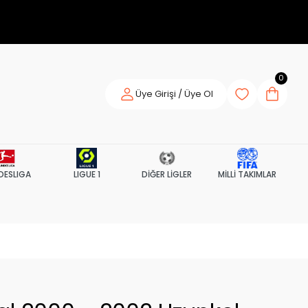
0
Üye Girişi / Üye Ol
DESLIGA
LIGUE 1
DİĞER LİGLER
MİLLİ TAKIMLAR