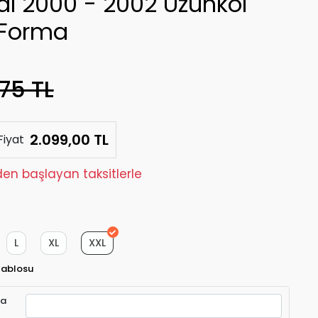
al 2000 - 2002 Uzunkol
 Forma
75 TL
2.099,00 TL
Fiyat
den başlayan taksitlerle
L
XL
XXL
Tablosu
ra