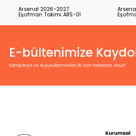
Arsenal 2026-2027
Arsena
Eşofman Takımı ARS-01
Eşofma
E-bültenimize Kaydo
Kampanya ve duyurularımızdan ilk sizin haberiniz olsun!
Kurumsal