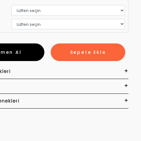
emen Al
Sepete Ekle
kleri
enekleri