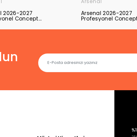
l
Arsenal
l 2026-2027
Arsenal 2026-2027
yonel Concept
Profesyonel Concep
ı ARS-10
Forması ARS-09
lun
%1
256