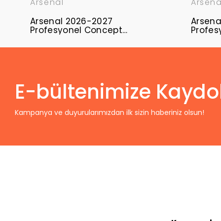
Arsenal
Arsena
Arsenal 2026-2027
Arsena
Profesyonel Concept
Profes
Forması ARS-11
Formas
E-bültenimize Kaydo
Kampanya ve duyurularımızdan ilk sizin haberiniz olsun!