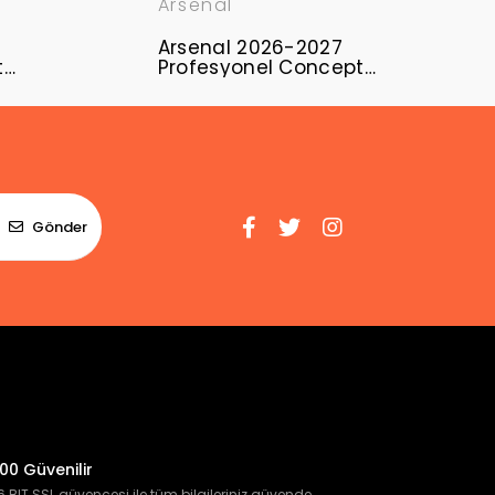
Arsenal
Arsenal 2026-2027
t
Profesyonel Concept
Forması ARS-13
Gönder
00 Güvenilir
 BIT SSL güvencesi ile tüm bilgileriniz güvende.