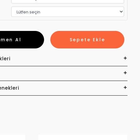
emen Al
Sepete Ekle
kleri
enekleri