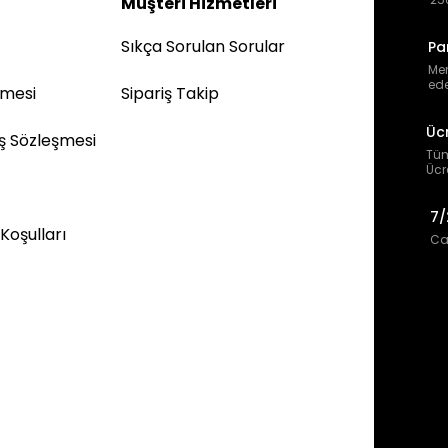
Müşteri Hizmetleri
Sıkça Sorulan Sorular
Pa
Mem
ede
şmesi
Sipariş Takip
Üc
ış Sözleşmesi
Tüm
Ücr
7/
 Koşulları
Can