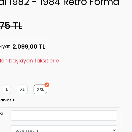
al 1982 - 1984 Retro Forma
75 TL
2.099,00 TL
Fiyat
den başlayan taksitlerle
L
XL
XXL
Tablosu
ra