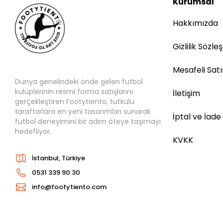
Kurumsal
Hakkımızda
Gizlilik Sözle
Mesafeli Sat
Dünya genelindeki önde gelen futbol
kulüplerinin resmi forma satışlarını
İletişim
gerçekleştiren Footytiento, tutkulu
taraftarlara en yeni tasarımları sunarak
İptal ve İade
futbol deneyimini bir adım öteye taşımayı
hedefliyor.
KVKK
İstanbul, Türkiye
0531 339 90 30
info@footytiento.com