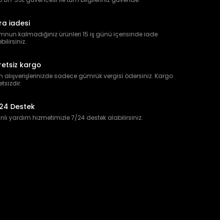
ra iadesi
nun kalmadığınız ürünleri 15 iş günü içerisinde iade
bilirsiniz.
retsiz kargo
 alışverişlerinizde sadece gümrük vergisi ödersiniz. Kargo
etsizdir.
24 Destek
lı yardım hizmetimizle 7/24 destek alabilirsiniz.