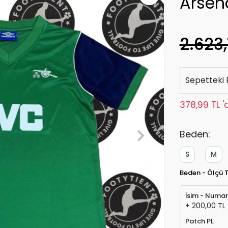
Arsen
2.623,
Sepetteki 
378,99 TL '
Beden:
S
M
Beden - Ölçü 
İsim - Numa
+ 200,00 TL
Patch PL