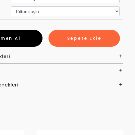
emen Al
Sepete Ekle
kleri
enekleri