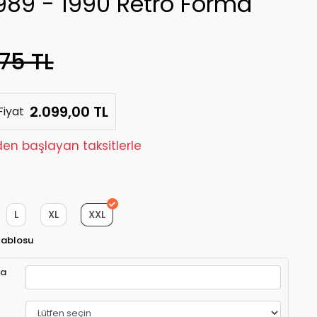
1989 - 1990 Retro Forma
75 TL
2.099,00 TL
Fiyat
den başlayan taksitlerle
L
XL
XXL
Tablosu
ra