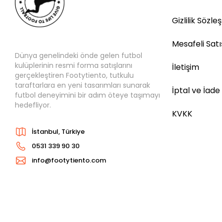
Gizlilik Sözle
Mesafeli Sat
Dünya genelindeki önde gelen futbol
kulüplerinin resmi forma satışlarını
İletişim
gerçekleştiren Footytiento, tutkulu
taraftarlara en yeni tasarımları sunarak
İptal ve İade
futbol deneyimini bir adım öteye taşımayı
hedefliyor.
KVKK
İstanbul, Türkiye
0531 339 90 30
info@footytiento.com