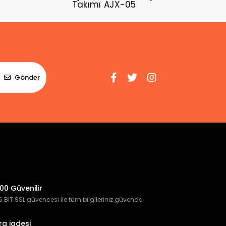
Takımı AJX-05
Gönder
00 Güvenilir
 BIT SSL güvencesi ile tüm bilgileriniz güvende.
ra iadesi