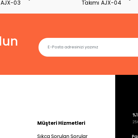
 AJX-03
Takımı AJX-04
lun
%1
256
Müşteri Hizmetleri
Sıkça Sorulan Sorular
Pa