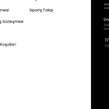
Mem
ede
şmesi
Sipariş Takip
Üc
ış Sözleşmesi
Tüm
Ücr
7/
 Koşulları
Can