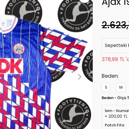
Ajax 
2.623,
Sepetteki 
378,99 TL '
Beden:
S
M
Beden - Ölçü 
İsim - Numa
+ 200,00 TL
Patch Fifa