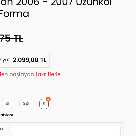
lan 2006 - 2007 Uzunkol
 Forma
75 TL
2.099,00 TL
Fiyat
den başlayan taksitlerle
XL
XXL
S
Tablosu
ra