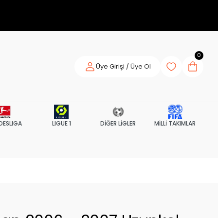
0
Üye Girişi / Üye Ol
DESLIGA
LIGUE 1
DİĞER LİGLER
MİLLİ TAKIMLAR