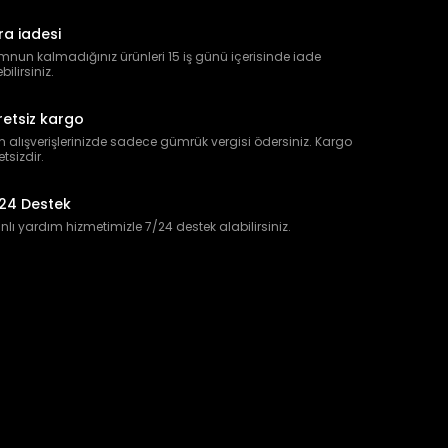
ra iadesi
nun kalmadığınız ürünleri 15 iş günü içerisinde iade
bilirsiniz.
retsiz kargo
 alışverişlerinizde sadece gümrük vergisi ödersiniz. Kargo
etsizdir.
24 Destek
lı yardım hizmetimizle 7/24 destek alabilirsiniz.