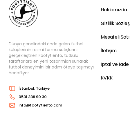
Hakkımızda
Gizlilik Sözle
Mesafeli Sat
Dünya genelindeki önde gelen futbol
kulüplerinin resmi forma satışlarını
İletişim
gerçekleştiren Footytiento, tutkulu
taraftarlara en yeni tasarımları sunarak
İptal ve İade
futbol deneyimini bir adım öteye taşımayı
hedefliyor.
KVKK
İstanbul, Türkiye
0531 339 90 30
info@footytiento.com