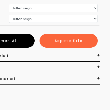
A
emen Al
Sepete Ekle
kleri
enekleri