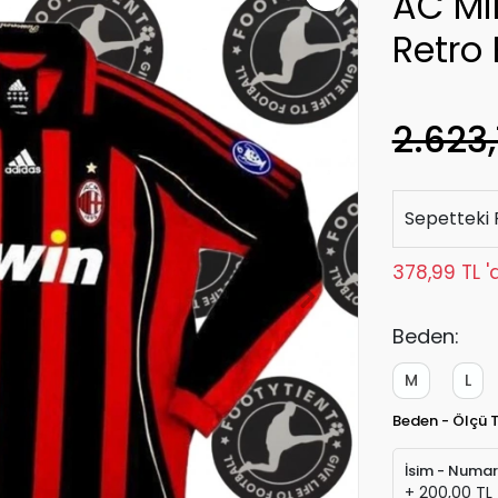
AC Mi
Retro
2.623,
Sepetteki 
378,99 TL '
Beden:
M
L
Beden - Ölçü 
İsim - Numa
+ 200,00 TL