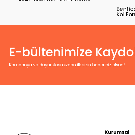
Benfic
Kol F
E-bültenimize Kaydo
Kampanya ve duyurularımızdan ilk sizin haberiniz olsun!
Kurumsal