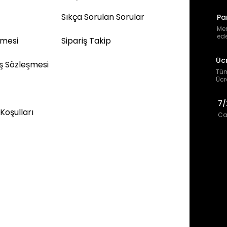
Sıkça Sorulan Sorular
Pa
Mem
ede
şmesi
Sipariş Takip
Üc
ış Sözleşmesi
Tüm
Ücr
7/
 Koşulları
Can