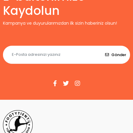
Kaydolun
Kampanya ve duyurularımızdan ilk sizin haberiniz olsun!
Gönder