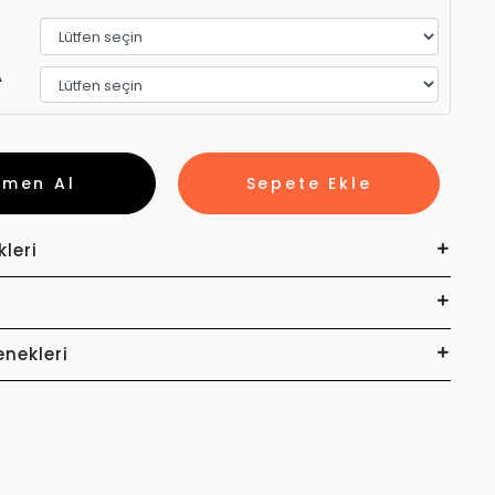
A
emen Al
Sepete Ekle
kleri
enekleri