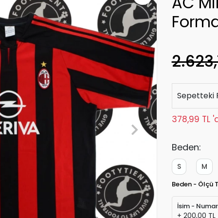
AC Mi
Form
2.623,
Sepetteki 
378,99 TL '
Beden:
S
M
Beden - Ölçü 
İsim - Numa
+ 200,00 TL