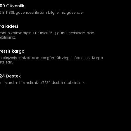
00 Güvenilir
 BIT SSL güvencesi ile tüm bilgileriniz güvende.
ra iadesi
nun kalmadığınız ürünleri 15 iş günü içerisinde iade
bilirsiniz.
retsiz kargo
 alışverişlerinizde sadece gümrük vergisi ödersiniz. Kargo
etsizdir.
24 Destek
lı yardım hizmetimizle 7/24 destek alabilirsiniz.