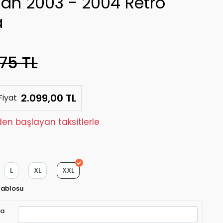
lan 2003 - 2004 Retro
a
75 TL
2.099,00 TL
Fiyat
den başlayan taksitlerle
L
XL
XXL
Tablosu
ra