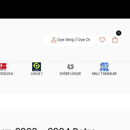
0
Üye Girişi / Üye Ol
DESLIGA
LIGUE 1
DİĞER LİGLER
MİLLİ TAKIMLAR