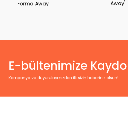
Away
Forma Away
E-bültenimize Kaydo
Kampanya ve duyurularımızdan ilk sizin haberiniz olsun!