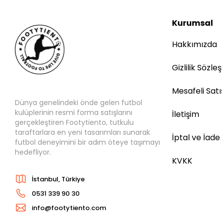
Kurumsal
Hakkımızda
Gizlilik Sözle
Mesafeli Sat
Dünya genelindeki önde gelen futbol
kulüplerinin resmi forma satışlarını
İletişim
gerçekleştiren Footytiento, tutkulu
taraftarlara en yeni tasarımları sunarak
İptal ve İade
futbol deneyimini bir adım öteye taşımayı
hedefliyor.
KVKK
İstanbul, Türkiye
0531 339 90 30
info@footytiento.com