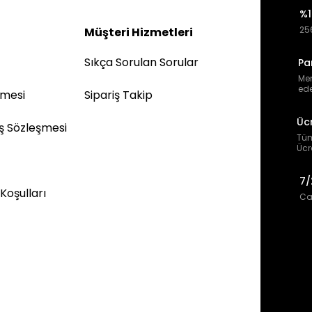
%1
256
Müşteri Hizmetleri
Sıkça Sorulan Sorular
Pa
Mem
ede
şmesi
Sipariş Takip
Üc
ış Sözleşmesi
Tüm
Ücr
7/
 Koşulları
Can