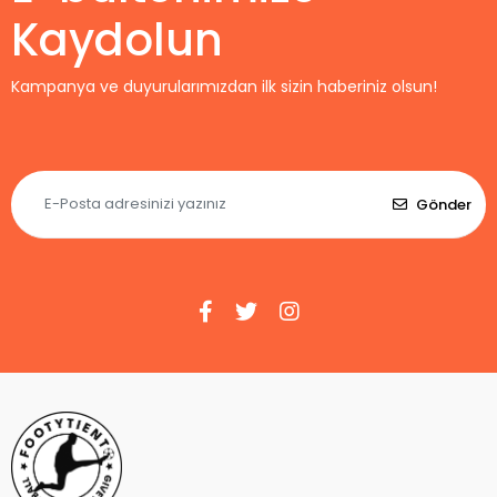
Kaydolun
Kampanya ve duyurularımızdan ilk sizin haberiniz olsun!
Gönder