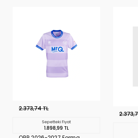
2.373,74 TL
2.373,
Sepetteki Fiyat
1.898,99 TL
QPR 2026-2027 Forma