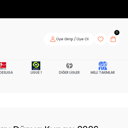
0
Üye Girişi / Üye Ol
DESLIGA
LIGUE 1
DİĞER LİGLER
MİLLİ TAKIMLAR