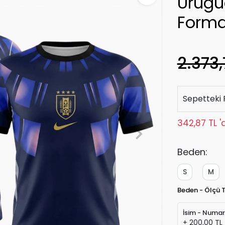
Urugu
Form
2.373,
Sepetteki 
342,87 TL '
Beden:
S
M
Beden - Ölçü 
İsim - Numa
+ 200,00 TL