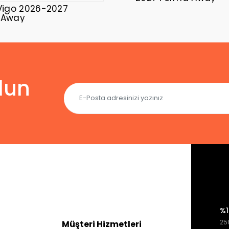
Vigo 2026-2027
 Away
lun
%1
256
Müşteri Hizmetleri