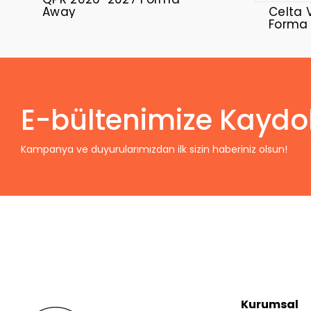
Away
Celta 
Forma
E-bültenimize Kaydo
Kampanya ve duyurularımızdan ilk sizin haberiniz olsun!
Kurumsal