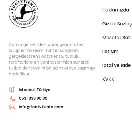
Hakkımızda
Gizlilik Sözle
Mesafeli Sat
Dünya genelindeki önde gelen futbol
kulüplerinin resmi forma satışlarını
İletişim
gerçekleştiren Footytiento, tutkulu
taraftarlara en yeni tasarımları sunarak
İptal ve İade
futbol deneyimini bir adım öteye taşımayı
hedefliyor.
KVKK
İstanbul, Türkiye
0531 339 90 30
info@footytiento.com