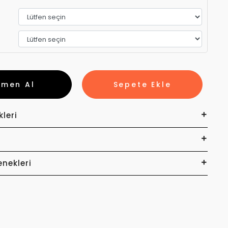
emen Al
Sepete Ekle
kleri
enekleri