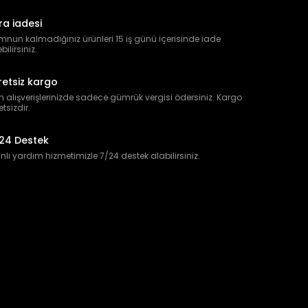
ra iadesi
nun kalmadığınız ürünleri 15 iş günü içerisinde iade
bilirsiniz.
retsiz kargo
 alışverişlerinizde sadece gümrük vergisi ödersiniz. Kargo
etsizdir.
24 Destek
lı yardım hizmetimizle 7/24 destek alabilirsiniz.