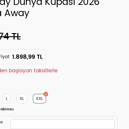
ay Dünya Kupası 2026
a Away
74 TL
1.898,99 TL
Fiyat
den başlayan taksitlerle
L
XL
XXL
Tablosu
ra