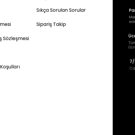
Sıkça Sorulan Sorular
Pa
Mem
ede
şmesi
Sipariş Takip
Üc
ış Sözleşmesi
Tüm
Ücr
7/
 Koşulları
Can