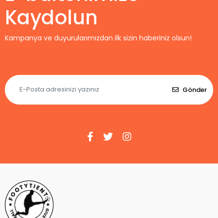
Kaydolun
Kampanya ve duyurularımızdan ilk sizin haberiniz olsun!
Gönder