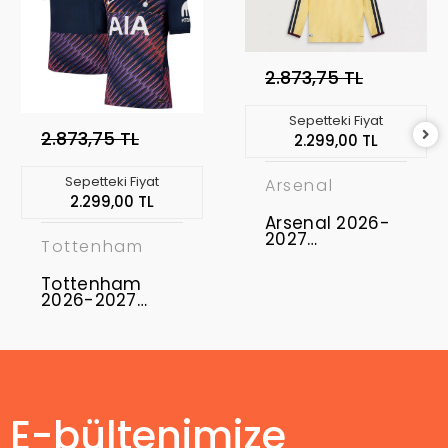
2.873,75 TL
Sepetteki Fiyat
2.873,75 TL
2.299,00 TL
Sepetteki Fiyat
Arsenal
2.299,00 TL
Arsenal 2026-
2027
Tottenham
Profesyonel
Maç Forması
Tottenham
Uzun Kol - Third
2026-2027
Profesyonel
Maç Forması
Away
E-bültenimize