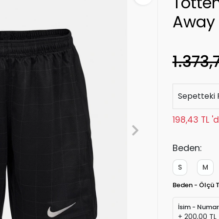
Totte
Away
1.373,
Sepetteki 
198,43 TL '
Beden:
S
M
Beden - Ölçü 
İsim - Numa
+ 200,00 TL