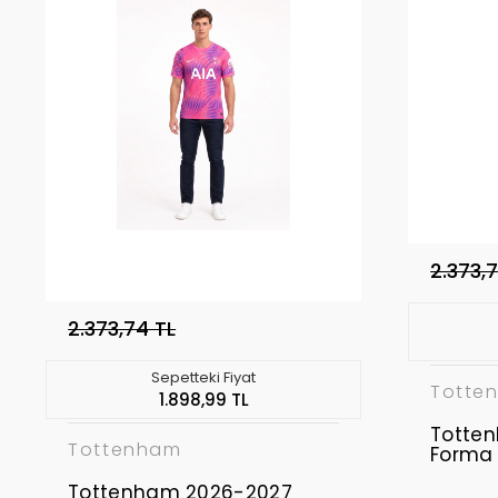
2.373,
2.373,74 TL
Sepetteki Fiyat
Totte
1.898,99 TL
Totte
Tottenham
Forma
Tottenham 2026-2027