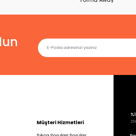
lun
%1
256
Müşteri Hizmetleri
Sıkça Sorulan Sorular
Pa