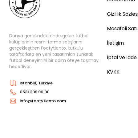
Gizlilik Sözle
Mesafeli Sat
Dünya genelindeki önde gelen futbol
kulüplerinin resmi forma satışlarını
İletişim
gerçekleştiren Footytiento, tutkulu
taraftarlara en yeni tasarımları sunarak
İptal ve İade
futbol deneyimini bir adım öteye taşımayı
hedefliyor.
KVKK
İstanbul, Türkiye
0531 339 90 30
info@footytiento.com