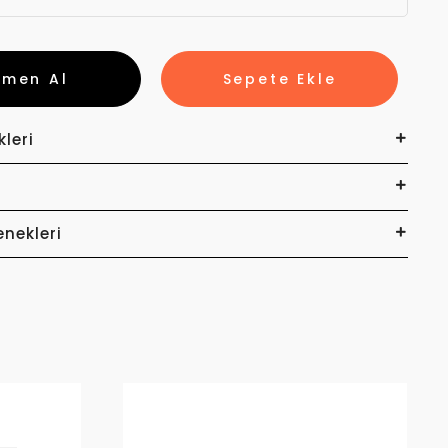
emen Al
Sepete Ekle
kleri
enekleri