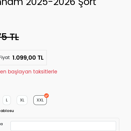
nham 2025-2026 Şort
75 TL
1.099,00 TL
Fiyat
den başlayan taksitlerle
L
XL
XXL
Tablosu
ra