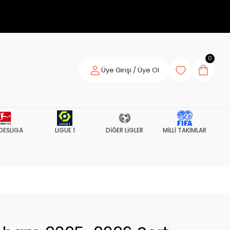
0
Üye Girişi / Üye Ol
DESLIGA
LIGUE 1
DİĞER LİGLER
MİLLİ TAKIMLAR