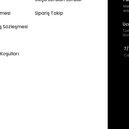
Mem
ede
şmesi
Sipariş Takip
Üc
ış Sözleşmesi
Tüm
Ücr
7/
 Koşulları
Can