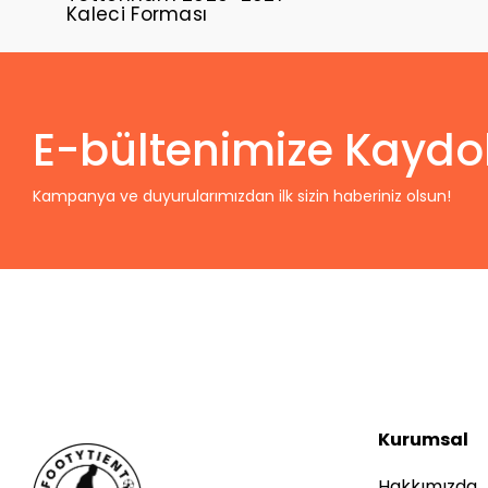
Kaleci Forması
E-bültenimize Kaydo
Kampanya ve duyurularımızdan ilk sizin haberiniz olsun!
Kurumsal
Hakkımızda