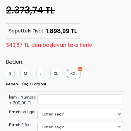
2.373,74 TL
1.898,99 TL
Sepetteki Fiyat
342,87 TL 'den başlayan taksitlerle
Beden:
S
M
L
XL
XXL
Beden - Ölçü Tablosu
İsim - Numara
+ 200,00 TL
Patch La Liga
Patch Fifa