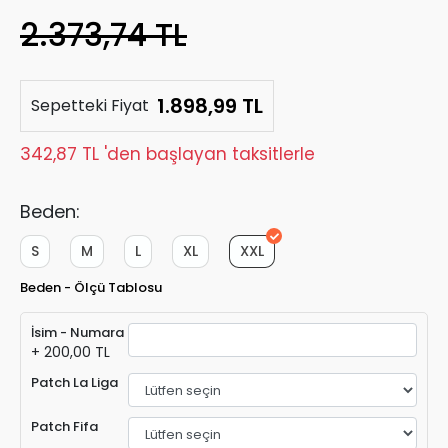
2.373,74 TL
1.898,99 TL
Sepetteki Fiyat
342,87 TL 'den başlayan taksitlerle
Beden:
S
M
L
XL
XXL
Beden - Ölçü Tablosu
İsim - Numara
+ 200,00 TL
Patch La Liga
Patch Fifa