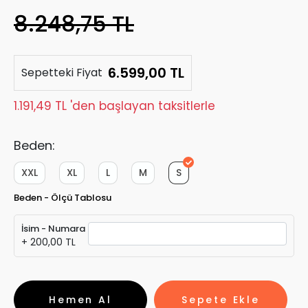
8.248,75 TL
6.599,00 TL
Sepetteki Fiyat
1.191,49 TL 'den başlayan taksitlerle
Beden:
XXL
XL
L
M
S
Beden - Ölçü Tablosu
İsim - Numara
+ 200,00 TL
Hemen Al
Sepete Ekle