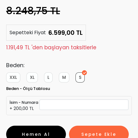
8.248,75 TL
6.599,00 TL
Sepetteki Fiyat
1.191,49 TL 'den başlayan taksitlerle
Beden:
XXL
XL
L
M
S
Beden - Ölçü Tablosu
İsim - Numara
+ 200,00 TL
Hemen Al
Sepete Ekle