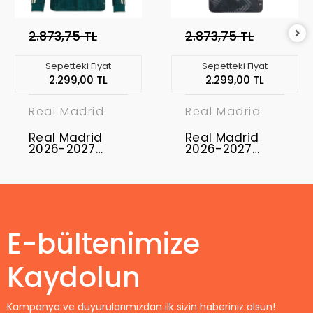
2.873,75 TL
2.873,75 TL
Sepetteki Fiyat
Sepetteki Fiyat
2.299,00 TL
2.299,00 TL
Real Madrid
Real Madrid
Real Madrid
Real Madrid
2026-2027
2026-2027
Profesyonel
Profesyonel
Maç Forması
Kaleci Maç
Uzun Kol -
Forması
Away
E-bültenimize
Kaydolun
Kampanya ve duyurularımızdan ilk sizin haberiniz olsun!