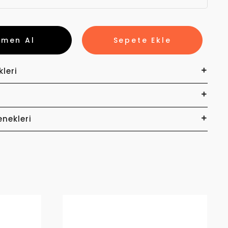
emen Al
Sepete Ekle
kleri
enekleri