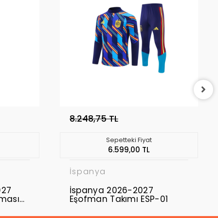
8.248,75 TL
Sepetteki Fiyat
6.599,00 TL
İspanya
027
İspanya 2026-2027
rması
Eşofman Takımı ESP-01