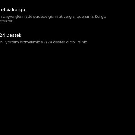
retsiz kargo
 alışverişlerinizde sadece gümrük vergisi ödersiniz. Kargo
etsizdir.
24 Destek
lı yardım hizmetimizle 7/24 destek alabilirsiniz.