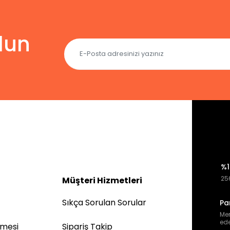
lun
%1
256
Müşteri Hizmetleri
Sıkça Sorulan Sorular
Pa
Mem
ede
şmesi
Sipariş Takip