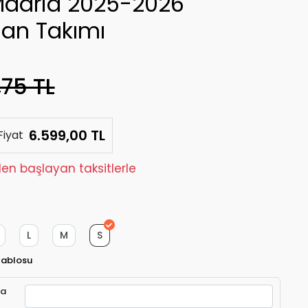
Madrid 2025-2026
an Takımı
,75 TL
6.599,00 TL
Fiyat
'den başlayan taksitlerle
L
M
S
Tablosu
ra