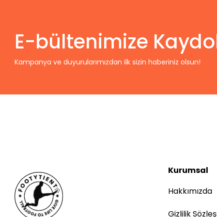
E-bültenimize Kaydo
Kampanya ve duyurularımızdan ilk sizin haberiniz olsun!
Kurumsal
Hakkımızda
Gizlilik Sözle