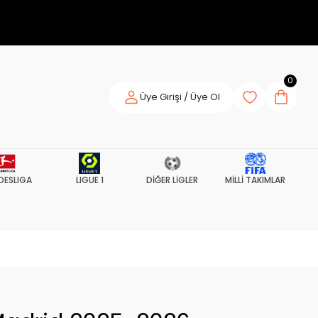
0
Üye Girişi / Üye Ol
DESLIGA
LIGUE 1
DİĞER LİGLER
MİLLİ TAKIMLAR