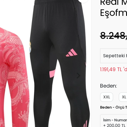
Real 
Eşofm
8.248
Sepetteki 
1.191,49 TL 
Beden:
XXL
XL
Beden - Ölçü 
İsim - Numa
+ 200,00 TL