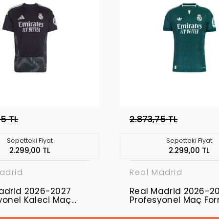
75 TL
2.873,75 TL
Sepetteki Fiyat
Sepetteki Fiyat
2.299,00 TL
2.299,00 TL
adrid
Real Madrid
adrid 2026-2027
Real Madrid 2026-2
yonel Kaleci Maç
Profesyonel Maç Fo
ı
Away