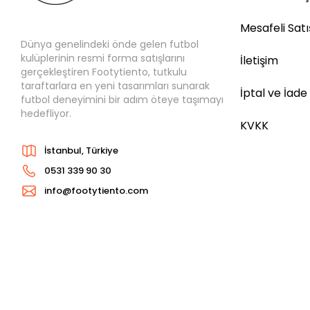
Mesafeli Sat
Dünya genelindeki önde gelen futbol
kulüplerinin resmi forma satışlarını
İletişim
gerçekleştiren Footytiento, tutkulu
taraftarlara en yeni tasarımları sunarak
İptal ve İade
futbol deneyimini bir adım öteye taşımayı
hedefliyor.
KVKK
İstanbul, Türkiye
0531 339 90 30
info@footytiento.com