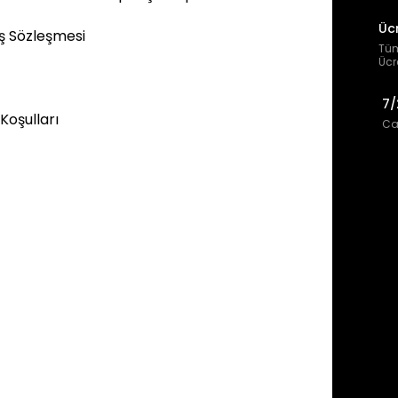
Üc
ış Sözleşmesi
Tüm
Ücr
7/
 Koşulları
Can