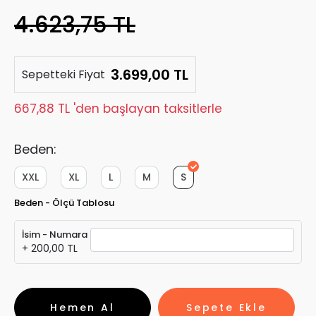
4.623,75 TL
3.699,00 TL
Sepetteki Fiyat
667,88 TL 'den başlayan taksitlerle
Beden:
XXL
XL
L
M
S
Beden - Ölçü Tablosu
İsim - Numara
+ 200,00 TL
Hemen Al
Sepete Ekle