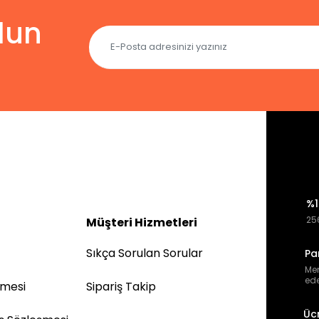
lun
%1
256
Müşteri Hizmetleri
Sıkça Sorulan Sorular
Pa
Mem
ede
şmesi
Sipariş Takip
Üc