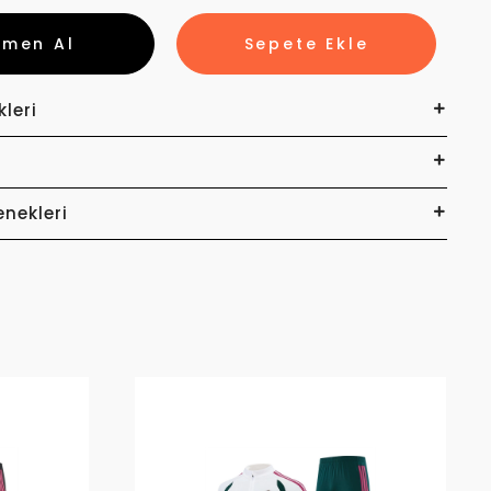
emen Al
Sepete Ekle
kleri
enekleri