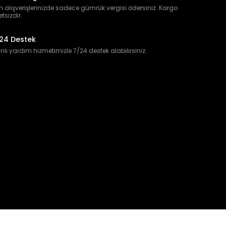
 alışverişlerinizde sadece gümrük vergisi ödersiniz. Kargo
etsizdir.
24 Destek
lı yardım hizmetimizle 7/24 destek alabilirsiniz.