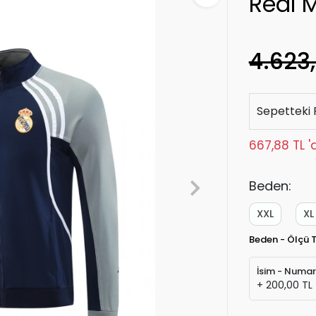
Real 
4.623,
Sepetteki 
667,88 TL '
Beden:
XXL
XL
Beden - Ölçü 
İsim - Numa
+ 200,00 TL