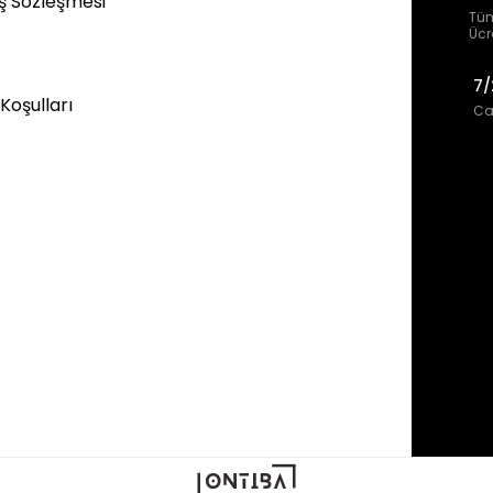
ış Sözleşmesi
Tüm
Ücr
7/
 Koşulları
Can