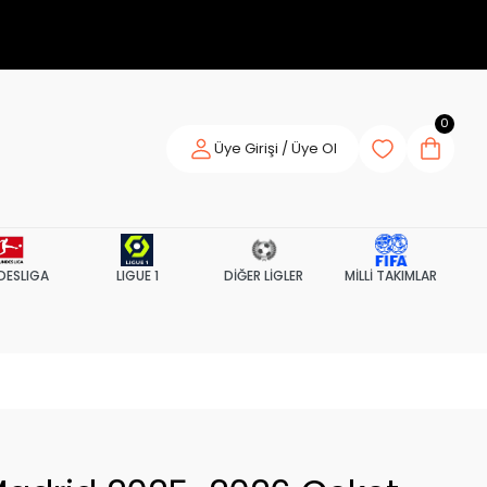
0
Üye Girişi / Üye Ol
DESLIGA
LIGUE 1
DİĞER LİGLER
MİLLİ TAKIMLAR