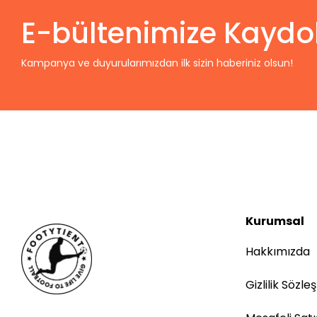
E-bültenimize Kaydo
Kampanya ve duyurularımızdan ilk sizin haberiniz olsun!
Kurumsal
Hakkımızda
Gizlilik Sözle