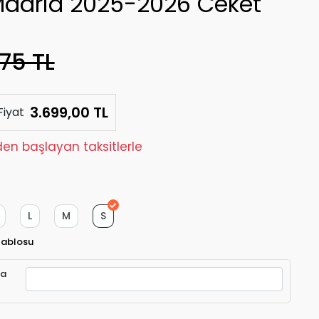
Madrid 2025-2026 Ceket
75 TL
3.699,00 TL
Fiyat
den başlayan taksitlerle
L
M
S
Tablosu
ra