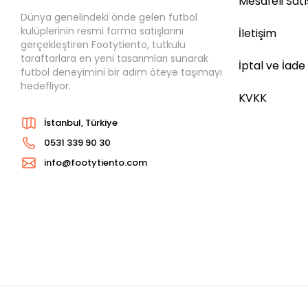
Mesafeli Sat
Dünya genelindeki önde gelen futbol
kulüplerinin resmi forma satışlarını
İletişim
gerçekleştiren Footytiento, tutkulu
taraftarlara en yeni tasarımları sunarak
İptal ve İade
futbol deneyimini bir adım öteye taşımayı
hedefliyor.
KVKK
İstanbul, Türkiye
0531 339 90 30
info@footytiento.com