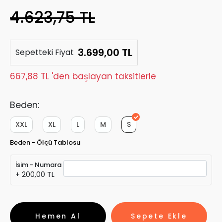
4.623,75 TL
3.699,00 TL
Sepetteki Fiyat
667,88 TL 'den başlayan taksitlerle
Beden:
XXL
XL
L
M
S
Beden - Ölçü Tablosu
İsim - Numara
+ 200,00 TL
Hemen Al
Sepete Ekle