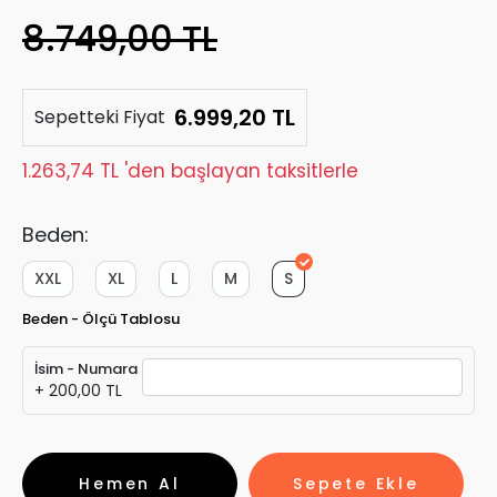
8.749,00 TL
6.999,20 TL
Sepetteki Fiyat
1.263,74 TL 'den başlayan taksitlerle
Beden:
XXL
XL
L
M
S
Beden - Ölçü Tablosu
İsim - Numara
+ 200,00 TL
Hemen Al
Sepete Ekle