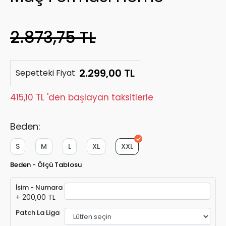
2.873,75 TL
2.299,00 TL
Sepetteki Fiyat
415,10 TL 'den başlayan taksitlerle
Beden:
S
M
L
XL
XXL
Beden - Ölçü Tablosu
İsim - Numara
+ 200,00 TL
Patch La Liga