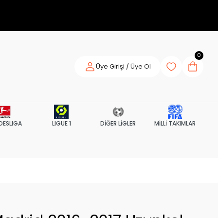
0
Üye Girişi / Üye Ol
DESLIGA
LIGUE 1
DİĞER LİGLER
MİLLİ TAKIMLAR