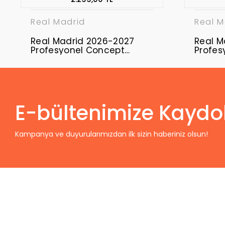
Real Madrid
Real M
Real Madrid 2026-2027
Real M
Profesyonel Concept
Profes
Forması RMD-16
Formas
E-bültenimize Kaydo
Kampanya ve duyurularımızdan ilk sizin haberiniz olsun!