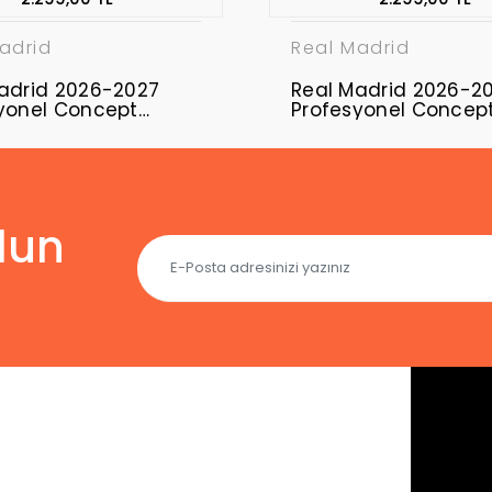
adrid
Real Madrid
adrid 2026-2027
Real Madrid 2026-2
yonel Concept
Profesyonel Concep
ı RMD-18
Forması RMD-19
lun