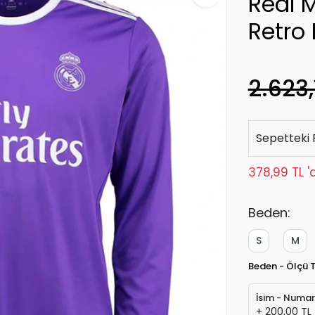
Real 
Retro
2.623,
Sepetteki 
378,99 TL '
Beden:
S
M
Beden - Ölçü 
İsim - Numa
+ 200,00 TL