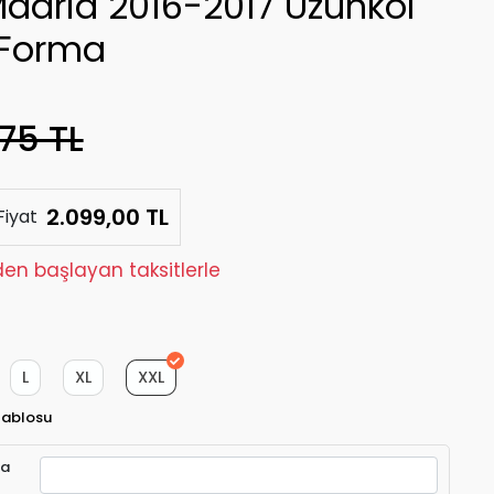
Madrid 2016-2017 Uzunkol
 Forma
75 TL
2.099,00 TL
Fiyat
den başlayan taksitlerle
L
XL
XXL
Tablosu
ra