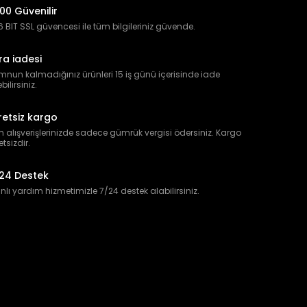
00 Güvenilir
 BIT SSL güvencesi ile tüm bilgileriniz güvende.
ra iadesi
nun kalmadığınız ürünleri 15 iş günü içerisinde iade
bilirsiniz.
retsiz kargo
 alışverişlerinizde sadece gümrük vergisi ödersiniz. Kargo
etsizdir.
24 Destek
lı yardım hizmetimizle 7/24 destek alabilirsiniz.