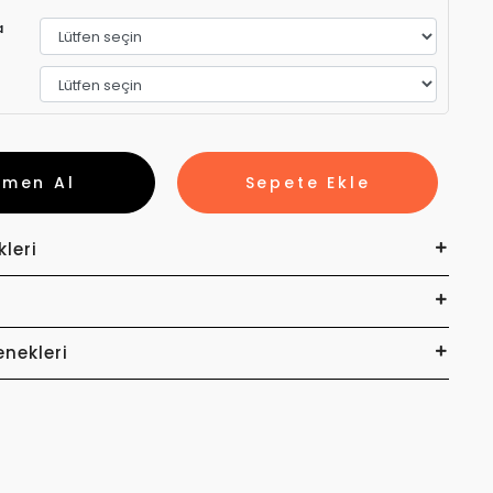
a
emen Al
Sepete Ekle
kleri
enekleri