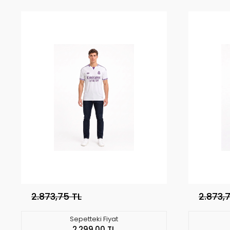
2.873,75 TL
2.873,
Sepetteki Fiyat
2.299,00 TL