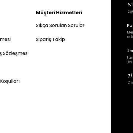
%1
256
Müşteri Hizmetleri
Sıkça Sorulan Sorular
Pa
Mem
ede
şmesi
Sipariş Takip
Üc
ış Sözleşmesi
Tüm
Ücr
7/
 Koşulları
Can