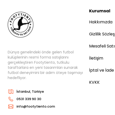
Kurumsal
Hakkımızda
Gizlilik Sözle
Mesafeli Sat
Dünya genelindeki önde gelen futbol
kulüplerinin resmi forma satışlarını
İletişim
gerçekleştiren Footytiento, tutkulu
taraftarlara en yeni tasarımları sunarak
İptal ve İade
futbol deneyimini bir adım öteye taşımayı
hedefliyor.
KVKK
İstanbul, Türkiye
0531 339 90 30
info@footytiento.com