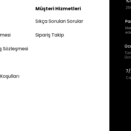
%1
256
Müşteri Hizmetleri
Sıkça Sorulan Sorular
Pa
Mem
ede
şmesi
Sipariş Takip
Üc
ış Sözleşmesi
Tüm
Ücr
7/
 Koşulları
Can