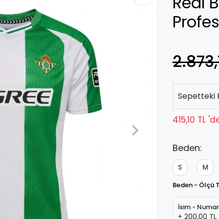
Real 
Profe
2.873,
Sepetteki 
415,10 TL '
Beden:
S
M
Beden - Ölçü 
İsim - Numa
+ 200,00 TL