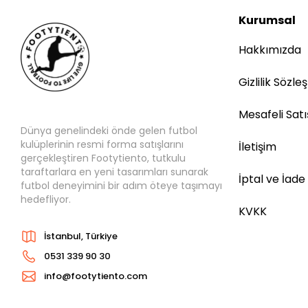
Kurumsal
Hakkımızda
Gizlilik Sözle
Mesafeli Sat
Dünya genelindeki önde gelen futbol
kulüplerinin resmi forma satışlarını
İletişim
gerçekleştiren Footytiento, tutkulu
taraftarlara en yeni tasarımları sunarak
İptal ve İade
futbol deneyimini bir adım öteye taşımayı
hedefliyor.
KVKK
İstanbul, Türkiye
0531 339 90 30
info@footytiento.com