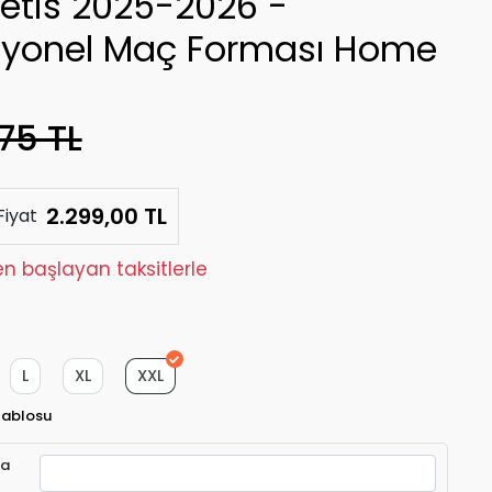
Betis 2025-2026 -
syonel Maç Forması Home
75 TL
2.299,00 TL
Fiyat
den başlayan taksitlerle
L
XL
XXL
Tablosu
ra