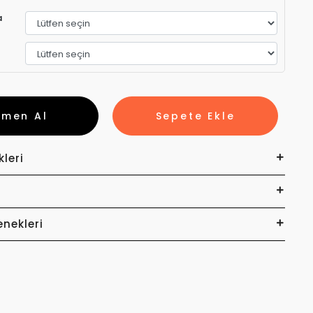
a
emen Al
Sepete Ekle
kleri
enekleri