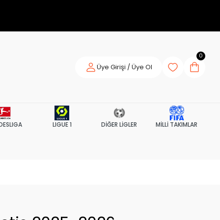
0
Üye Girişi / Üye Ol
DESLIGA
LIGUE 1
DİĞER LİGLER
MİLLİ TAKIMLAR