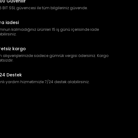
00 Güvenilir
 BIT SSL güvencesi ile tüm bilgileriniz güvende.
ra iadesi
nun kalmadığınız ürünleri 15 iş günü içerisinde iade
bilirsiniz.
retsiz kargo
 alışverişlerinizde sadece gümrük vergisi ödersiniz. Kargo
etsizdir.
24 Destek
lı yardım hizmetimizle 7/24 destek alabilirsiniz.