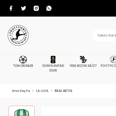
TÜM ÜRÜNLER
DÜNYA KUPASI
YENİ SEZON 26/27
FOOTYCO
2026
Ana Sayfa
LA LIGA
REAL BETIS