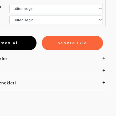
a
emen Al
Sepete Ekle
kleri
enekleri