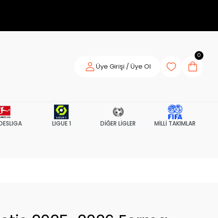
0
Üye Girişi / Üye Ol
DESLIGA
LIGUE 1
DİĞER LİGLER
MİLLİ TAKIMLAR