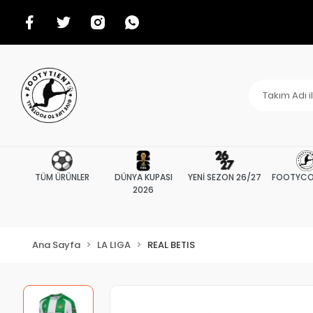
TÜM ÜRÜNLER
DÜNYA KUPASI
YENİ SEZON 26/27
FOOTYCO
2026
Ana Sayfa
LA LIGA
REAL BETIS