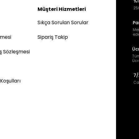
%1
256
Müşteri Hizmetleri
Sıkça Sorulan Sorular
Pa
Mem
ede
şmesi
Sipariş Takip
Üc
ış Sözleşmesi
Tüm
Ücr
7/
 Koşulları
Can