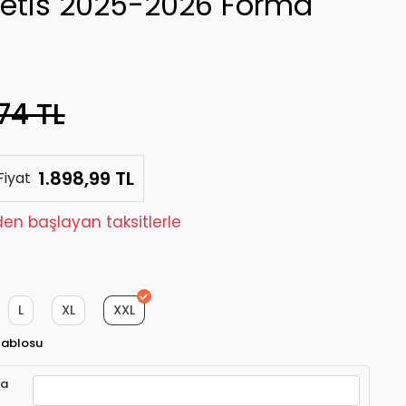
Betis 2025-2026 Forma
74 TL
1.898,99 TL
Fiyat
den başlayan taksitlerle
L
XL
XXL
Tablosu
ra