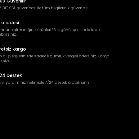
00 Güvenilir
 BIT SSL güvencesi ile tüm bilgileriniz güvende.
ra iadesi
nun kalmadığınız ürünleri 15 iş günü içerisinde iade
bilirsiniz.
retsiz kargo
 alışverişlerinizde sadece gümrük vergisi ödersiniz. Kargo
etsizdir.
24 Destek
lı yardım hizmetimizle 7/24 destek alabilirsiniz.