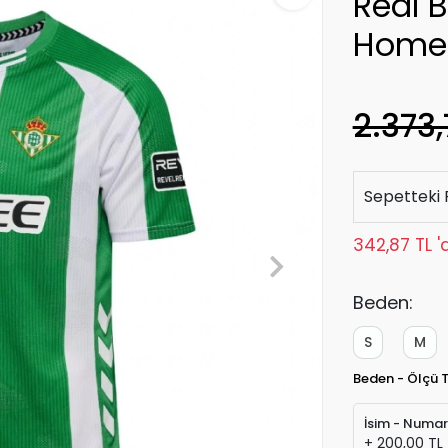
Real 
Home
2.373,
Sepetteki 
342,87 TL '
Beden:
S
M
Beden - Ölçü 
İsim - Numa
+ 200,00 TL