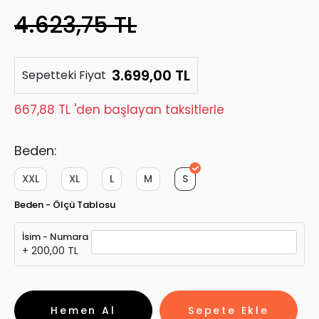
4.623,75 TL
3.699,00 TL
Sepetteki Fiyat
667,88 TL 'den başlayan taksitlerle
Beden:
XXL
XL
L
M
S
Beden - Ölçü Tablosu
İsim - Numara
+ 200,00 TL
Hemen Al
Sepete Ekle